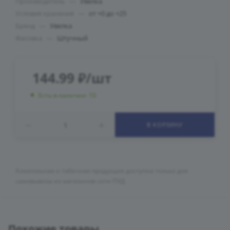
Производитель
—
Увелка
Условия хранения
—
от +0 до +25
Бренд
—
Увелка
Фасовка
—
Штучный
144.99
₽
/шт
Есть в наличии: 10
В КОРЗИНУ
Алкогольная и табачная продукция доступна только для
самовывоза из магазинов сети ПУД
Похожие товары