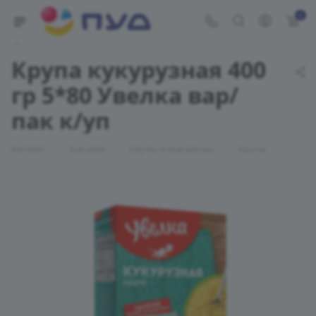
0
Укажите адрес доставки
Крупа кукурузная 400
гр 5*80 Увелка вар/
пак к/уп
—
—
—
Каталог
Бакалея
Крупы и макароны
Крупы