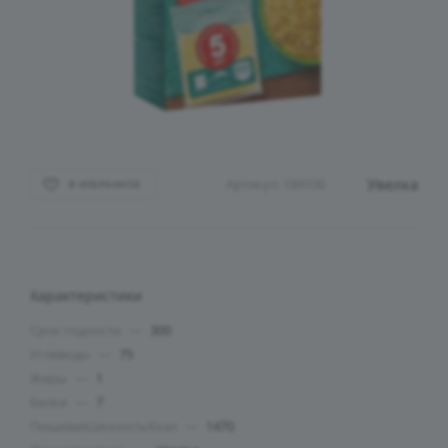
Увелка
Артикул:
189100
В ИЗБРАННОЕ
Характеристики
Срок годности
—
300
Углеводы
—
75
Жиры
—
1
Белки
—
7
ПищеваяЦенностьКкал
—
1470