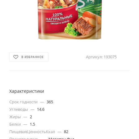
Артикул:
193075
В ИЗБРАННОЕ
Характеристики
Срок годности
—
365
Углеводы
—
14.6
Жиры
—
2
Белки
—
1.5
ПищеваяЦенностьКкал
—
82