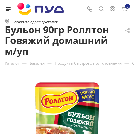
0
Укажите адрес доставки
Бульон 90гр Роллтон
Говяжий домашний
м/уп
—
—
—
Каталог
Бакалея
Продукты быстрого приготовления