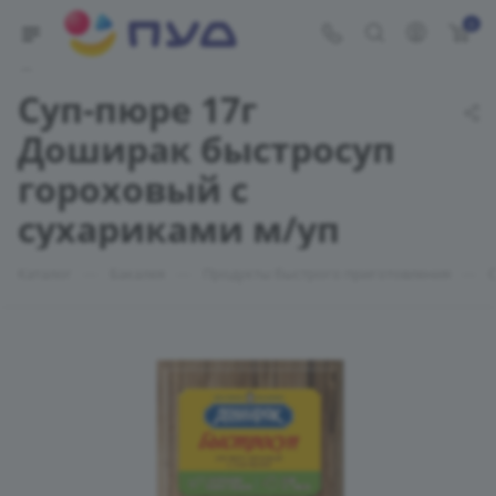
0
Укажите адрес доставки
Суп-пюре 17г
Доширак быстросуп
гороховый с
сухариками м/уп
—
—
—
Каталог
Бакалея
Продукты быстрого приготовления