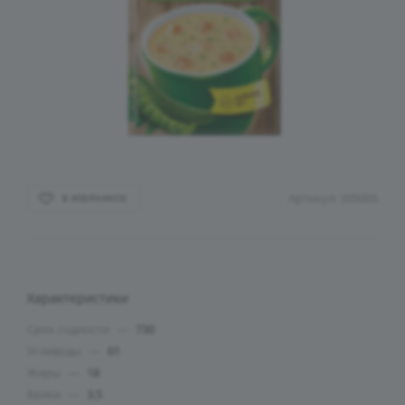
Артикул:
205005
В ИЗБРАННОЕ
Характеристики
Срок годности
—
730
Углеводы
—
61
Жиры
—
18
Белки
—
3.5