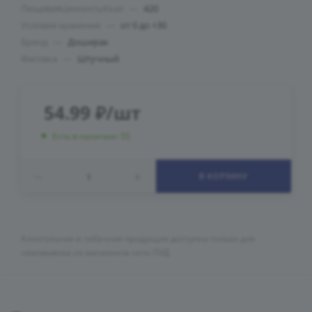
ПищеваяЦенностьКкал
—
420
Условия хранения
—
от 0 до +30
Бренд
—
Доширак
Фасовка
—
Штучный
54.99
₽
/шт
Есть в наличии: 55
В КОРЗИНУ
Алкогольная и табачная продукция доступна только для
самовывоза из магазинов сети ПУД