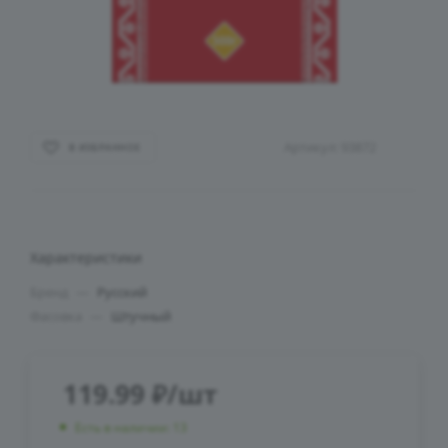
Артикул:
93872
В ИЗБРАННОЕ
Характеристики
Бренд
—
Русский
Фасовка
—
Штучный
119.99
₽
/шт
Есть в наличии: 13