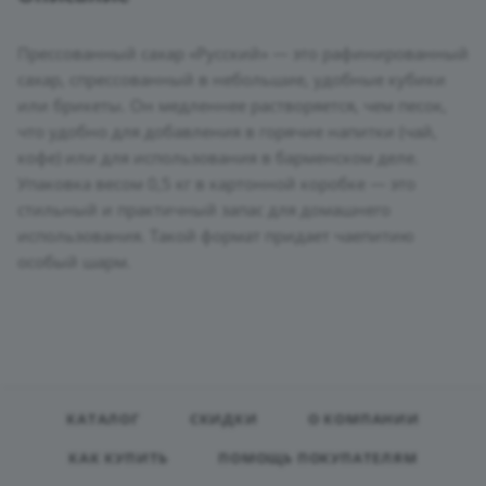
Прессованный сахар «Русский» — это рафинированный
сахар, спрессованный в небольшие, удобные кубики
или брикеты. Он медленнее растворяется, чем песок,
что удобно для добавления в горячие напитки (чай,
кофе) или для использования в барменском деле.
Упаковка весом 0,5 кг в картонной коробке — это
стильный и практичный запас для домашнего
использования. Такой формат придает чаепитию
особый шарм.
КАТАЛОГ
СКИДКИ
О КОМПАНИИ
КАК КУПИТЬ
ПОМОЩЬ ПОКУПАТЕЛЯМ