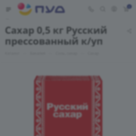
0
Укажите адрес доставки
Сахар 0,5 кг Русский
прессованный к/уп
—
—
—
Каталог
Бакалея
Соль, сахар
Сахар