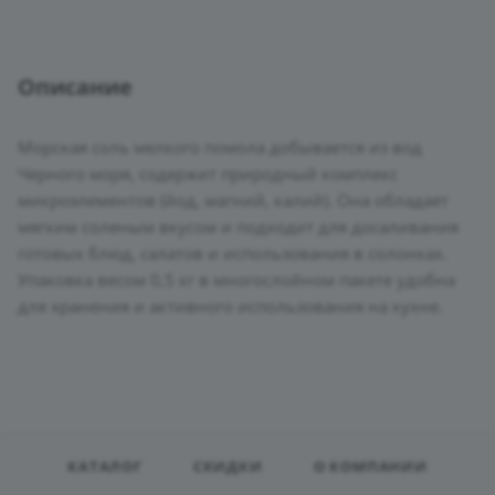
Описание
Морская соль мелкого помола добывается из вод
Черного моря, содержит природный комплекс
микроэлементов (йод, магний, калий). Она обладает
мягким соленым вкусом и подходит для досаливания
готовых блюд, салатов и использования в солонках.
Упаковка весом 0,5 кг в многослойном пакете удобна
для хранения и активного использования на кухне.
КАТАЛОГ
СКИДКИ
О КОМПАНИИ