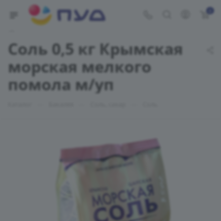
0
Укажите адрес доставки
Соль 0,5 кг Крымская
морская мелкого
помола м/уп
—
—
—
Каталог
Бакалея
Соль, сахар
Соль