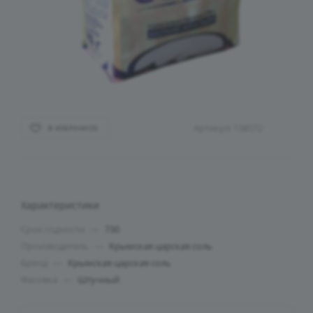
Артикул:
138572
В ИЗБРАННОЕ
Характеристики
Срок годности
—
730
Производитель
—
Крымская царская соль
Бренд
—
Крымская царская соль
Фасовка
—
Штучный