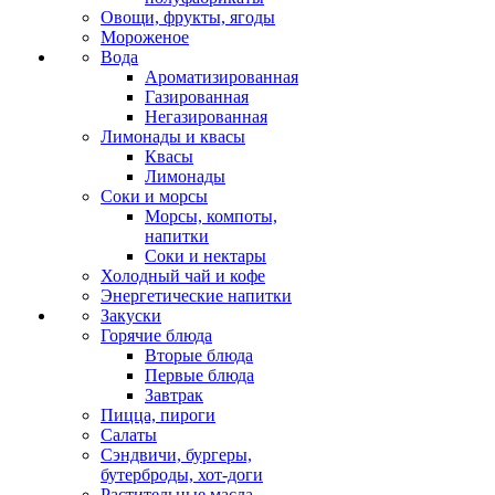
Овощи, фрукты, ягоды
Мороженое
Вода
Ароматизированная
Газированная
Негазированная
Лимонады и квасы
Квасы
Лимонады
Соки и морсы
Морсы, компоты,
напитки
Соки и нектары
Холодный чай и кофе
Энергетические напитки
Закуски
Горячие блюда
Вторые блюда
Первые блюда
Завтрак
Пицца, пироги
Салаты
Сэндвичи, бургеры,
бутерброды, хот-доги
Растительные масла,