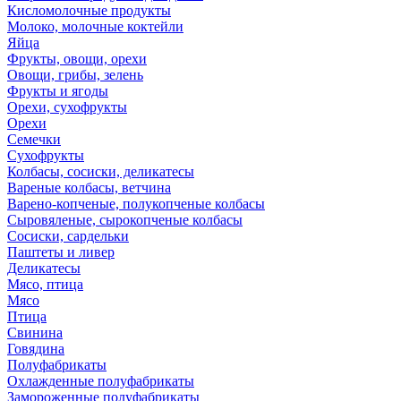
Кисломолочные продукты
Молоко, молочные коктейли
Яйца
Фрукты, овощи, орехи
Овощи, грибы, зелень
Фрукты и ягоды
Орехи, сухофрукты
Орехи
Семечки
Сухофрукты
Колбасы, сосиски, деликатесы
Вареные колбасы, ветчина
Варено-копченые, полукопченые колбасы
Сыровяленые, сырокопченые колбасы
Сосиски, сардельки
Паштеты и ливер
Деликатесы
Мясо, птица
Мясо
Птица
Свинина
Говядина
Полуфабрикаты
Охлажденные полуфабрикаты
Замороженные полуфабрикаты