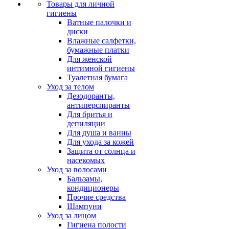
Товары для личной
гигиены
Ватные палочки и
диски
Влажные салфетки,
бумажные платки
Для женской
интимной гигиены
Туалетная бумага
Уход за телом
Дезодоранты,
антиперспиранты
Для бритья и
депиляции
Для душа и ванны
Для ухода за кожей
Защита от солнца и
насекомых
Уход за волосами
Бальзамы,
кондиционеры
Прочие средства
Шампуни
Уход за лицом
Гигиена полости