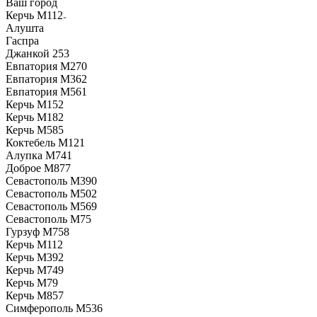
Ваш город
Керчь М112
Алушта
Гаспра
Джанкой 253
Евпатория М270
Евпатория М362
Евпатория М561
Керчь М152
Керчь М182
Керчь М585
Коктебель М121
Алупка М741
Доброе М877
Севастополь М390
Севастополь М502
Севастополь М569
Севастополь М75
Гурзуф М758
Керчь М112
Керчь М392
Керчь М749
Керчь М79
Керчь М857
Симферополь М536