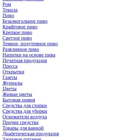
Ром
Текила
Пиво
Безалкогольное пиво
Крафтовое пиво
Крепкое пиво
Светлое пиво
Темное, полутемное пиво
Развливное пиво
Напитки на основе пива
Печатная продукция
Пресса
Открытки
Газеты
Журналы
Цветы
Живые цветы
Бытовая химия
Средства для стирки
Средства для уборки
Освежители воздуха
Прочие средства
Товары для ванной
Диабетическая продукция
Здоровое питание