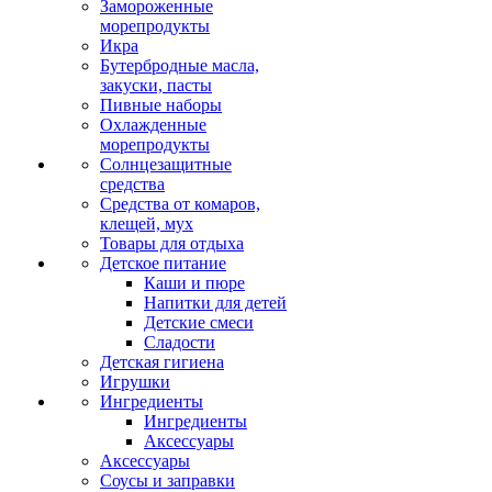
Замороженные
морепродукты
Икра
Бутербродные масла,
закуски, пасты
Пивные наборы
Охлажденные
морепродукты
Солнцезащитные
средства
Средства от комаров,
клещей, мух
Товары для отдыха
Детское питание
Каши и пюре
Напитки для детей
Детские смеси
Сладости
Детская гигиена
Игрушки
Ингредиенты
Ингредиенты
Аксессуары
Аксессуары
Соусы и заправки