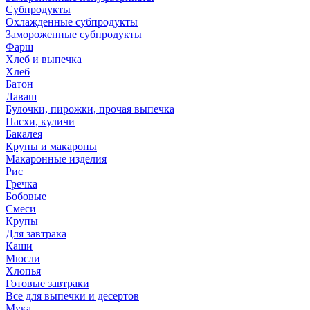
Субпродукты
Охлажденные субпродукты
Замороженные субпродукты
Фарш
Хлеб и выпечка
Хлеб
Батон
Лаваш
Булочки, пирожки, прочая выпечка
Пасхи, куличи
Бакалея
Крупы и макароны
Макаронные изделия
Рис
Гречка
Бобовые
Смеси
Крупы
Для завтрака
Каши
Мюсли
Хлопья
Готовые завтраки
Все для выпечки и десертов
Мука