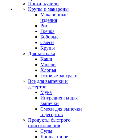
Пасхи, куличи
Крупы и макароны
Макаронные
изделия
Рис
Гречка
Бобовые
Смеси
Крупы
Для завтрака
Каши
Мюсли
Хлопья
Готовые завтраки
Все для выпечки и
десертов
Мука
Ингредиенты для
выпечки
Смеси для выпечки
и десертов
Продукты быстрого
приготовления
Супы
Лапша, пюре