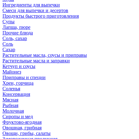
Ингредиенты для выпечки
Смеси для выпечки и десертов
Продукты быстрого приготовления
Супы
Лапша, пюре
Прочие блюда
Соль, сахар
Соль
Сахар
Растительные масла, соусы и приправы
Растительные масла и заправки
Кетчуп и соусы
Майонез
Приправы и специи
Хрен, горчица
Соленья
Консервация
Мясная
Рыбная
Молочная
Сиропы и мед
Фруктово-ягодная
Овощная, грибная
Овощи, грибы, салаты
Замороженная продукция