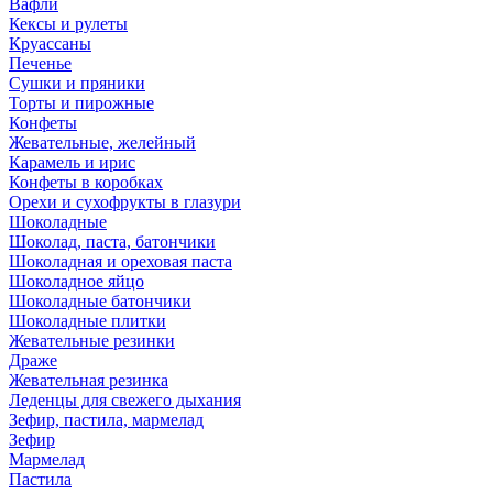
Вафли
Кексы и рулеты
Круассаны
Печенье
Сушки и пряники
Торты и пирожные
Конфеты
Жевательные, желейный
Карамель и ирис
Конфеты в коробках
Орехи и сухофрукты в глазури
Шоколадные
Шоколад, паста, батончики
Шоколадная и ореховая паста
Шоколадное яйцо
Шоколадные батончики
Шоколадные плитки
Жевательные резинки
Драже
Жевательная резинка
Леденцы для свежего дыхания
Зефир, пастила, мармелад
Зефир
Мармелад
Пастила