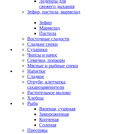
Леденцы для
свежего дыхания
Зефир, пастила, мармелад
Зефир
Мармелад
Пастила
Восточные сладости
Сладкие снеки
Сухарики
Чипсы и начос
Семечки, попкорн
Мясные и рыбные снеки
Напитки
Сладкое
Отруби, клетчатка,
сахарозаменители
Растительное молоко
Хлебцы
Рыба
Вяленая, сушеная
Замороженная
Копченая
Соленая
Пресервы