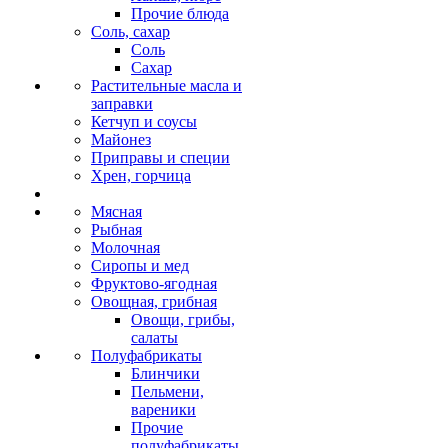
Прочие блюда
Соль, сахар
Соль
Сахар
Растительные масла и
заправки
Кетчуп и соусы
Майонез
Приправы и специи
Хрен, горчица
Мясная
Рыбная
Молочная
Сиропы и мед
Фруктово-ягодная
Овощная, грибная
Овощи, грибы,
салаты
Полуфабрикаты
Блинчики
Пельмени,
вареники
Прочие
полуфабрикаты