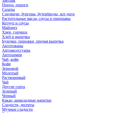
Завтрак
Пицца, пироги
Салаты
Сэндвичи, бургеры, бутерброды, хот-доги
Растительные масла, соусы и приправы
Кетчуп и соусы
Майонез
Хрен, горчица
Хлеб и выпечка
Булочки, пирожки, прочая выпечка
Автотовары
Автоаксессуары
Автохимия
Чай, кофе
Кофе
Зерновой
Молотый
Растворимый
Чай
Другие сорта
Зеленый
Черный
Какао, шоколадные напитки
Сладости, десерты
Мучные сладости