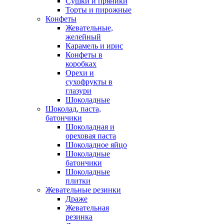
Сушки и пряники
Торты и пирожные
Конфеты
Жевательные,
желейный
Карамель и ирис
Конфеты в
коробках
Орехи и
сухофрукты в
глазури
Шоколадные
Шоколад, паста,
батончики
Шоколадная и
ореховая паста
Шоколадное яйцо
Шоколадные
батончики
Шоколадные
плитки
Жевательные резинки
Драже
Жевательная
резинка