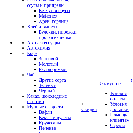
соусы и приправы
Кетчуп и соусы
Майонез
Хрен, горчица
Хлеб и выпечка
Булочки, пирожки,
прочая выпечка
Автоаксессуары
Автохимия
Кофе
Зерновой
Молотый
Растворимый
Чай
Другие сорта
О
Как купить
Зеленый
Черный
Условия
Какао, шоколадные
оплаты
напитки
Условия
Мучные сладости
Скидки
доставки
Вафли
Помощь
Кексы и рулеты
клиентам
Круассаны
Оферта
Печенье