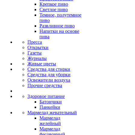
Крепкое пиво
Светлое пиво
Темное, полутемное
пиво
Развливное пиво
Напитки на основе
пива
Пресса
Открытки
Газеты
Журналы
Живые цветы
Средства для стирки
Средства для уборки
Освежители воздуха
Прочие средства
Здоровое питание
Батончики
Панкейки
Мармелад жевательный
Мармелад
желейный
Мармелад
фасовочный