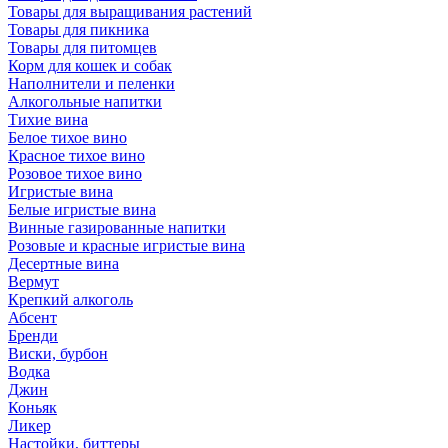
Товары для выращивания растений
Товары для пикника
Товары для питомцев
Корм для кошек и собак
Наполнители и пеленки
Алкогольные напитки
Тихие вина
Белое тихое вино
Красное тихое вино
Розовое тихое вино
Игристые вина
Белые игристые вина
Винные газированные напитки
Розовые и красные игристые вина
Десертные вина
Вермут
Крепкий алкоголь
Абсент
Бренди
Виски, бурбон
Водка
Джин
Коньяк
Ликер
Настойки, биттеры