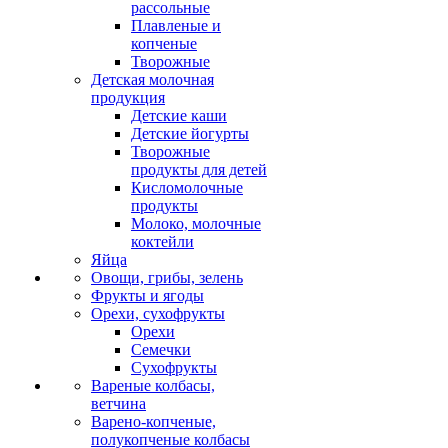
рассольные
Плавленые и
копченые
Творожные
Детская молочная
продукция
Детские каши
Детские йогурты
Творожные
продукты для детей
Кисломолочные
продукты
Молоко, молочные
коктейли
Яйца
Овощи, грибы, зелень
Фрукты и ягоды
Орехи, сухофрукты
Орехи
Семечки
Сухофрукты
Вареные колбасы,
ветчина
Варено-копченые,
полукопченые колбасы