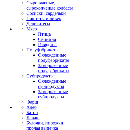
Сыровяленые,
сырокопченые колбасы
Сосиски, сардельки
Паштеты и ливер
Деликатесы
Мясо
Птица
Свинина
Говядина
Полуфабрикаты
Охлажденные
полуфабрикаты
Замороженные
полуфабрикаты
Субпродукты
Охлажденные
субпродукты
Замороженные
субпродукты
Фарш
Хлеб
Батон
Лаваш
Булочки, пирожки,
прочая выпечка