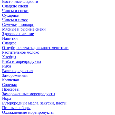
Восточные сладости
Сладкие снеки
Чипсы и снеки
Сухарики
Чипсы и начос
Семечки, попкорн
Мясные и рыбные снеки
Здоровое питание
Напитки
Сладкое
Отруби, клетчатка, сахарозаменители
Растительное молоко
Хлебцы
Рыба и морепродукты
Рыба
Вяленая, сушеная
Замороженная
Копченая
Соленая
Пресервы
Замороженные морепродукты
Икра
Бутербродные масла, закуски, пасты
Пивные наборы
Охлажденные морепродукты