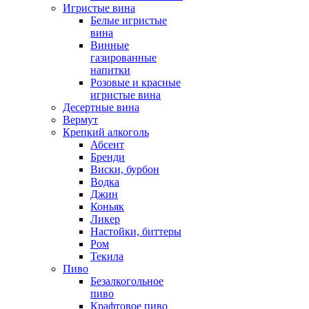
Игристые вина
Белые игристые
вина
Винные
газированные
напитки
Розовые и красные
игристые вина
Десертные вина
Вермут
Крепкий алкоголь
Абсент
Бренди
Виски, бурбон
Водка
Джин
Коньяк
Ликер
Настойки, биттеры
Ром
Текила
Пиво
Безалкогольное
пиво
Крафтовое пиво