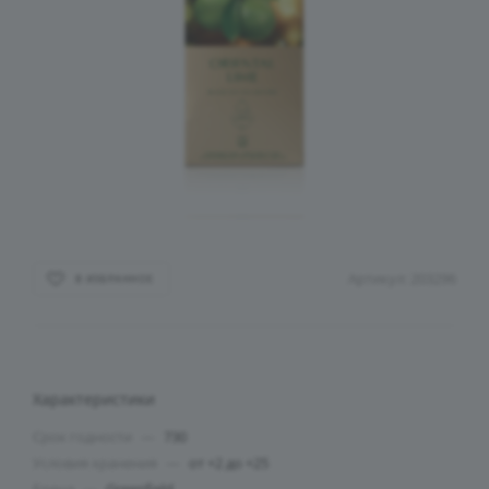
Артикул:
203296
В ИЗБРАННОЕ
Характеристики
Срок годности
—
730
Условия хранения
—
от +2 до +25