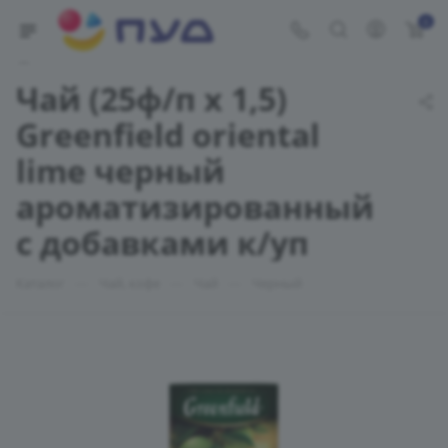
0
Укажите адрес доставки
Чай (25ф/п х 1,5)
Greenfield oriental
lime черный
ароматизированный
с добавками к/уп
—
—
—
Каталог
Чай, кофе
Чай
Черный