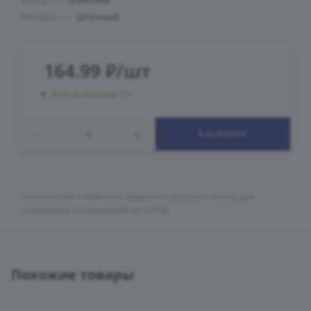
Бренд
—
Greenfield
Фасовка
—
Штучный
164.99
₽
/шт
Есть в наличии: 15
В КОРЗИНУ
Алкогольная и табачная продукция доступна только для
самовывоза из магазинов сети ПУД
Похожие товары