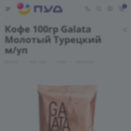
0
Укажите адрес доставки
Кофе 100гр Galata
Молотый Турецкий
м/уп
—
—
—
Каталог
Чай, кофе
Кофе
Молотый