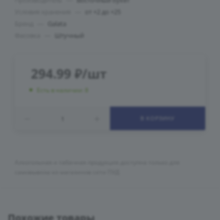
Производитель
—
Восточный букет
Условия хранения
—
от +2 до +25
Бренд
—
Galata
Фасовка
—
Штучный
294.99
₽
/шт
Есть в наличии: 8
В КОРЗИНУ
Алкогольная и табачная продукция доступна только для
самовывоза из магазинов сети ПУД
Похожие товары