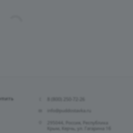
8 (800) 250-72-26
УПИТЬ
info@puddostavka.ru
295044, Россия, Республика
Крым, Керчь, ул. Гагарина 1б