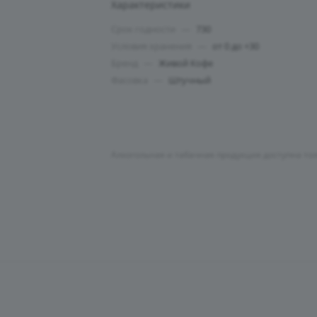
Характеристики
Срок годности
—
730
Условия хранения
—
от 0 до +30
Бренд
—
Живой Кофе
Фасовка
—
Штучный
Алкогольная и табачная продукция доступна то