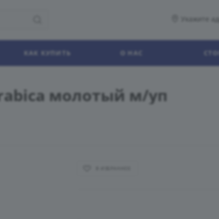
Укажите ад
КАК КУПИТЬ
О НАС
СТО
rabica молотый м/уп
В ИЗБРАННОЕ