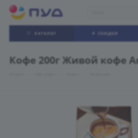
КАТАЛОГ
СКИДКИ
Кофе 200г Живой кофе A
—
—
—
Каталог
Чай, кофе
Кофе
Молотый