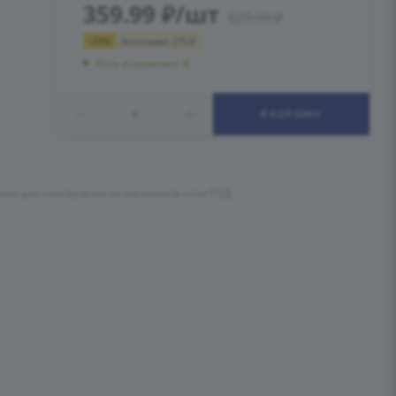
359.99
₽
/шт
629.99
₽
-
43
%
Экономия
270
₽
Есть в наличии: 8
В КОРЗИНУ
лько для самовывоза из магазинов сети ПУД