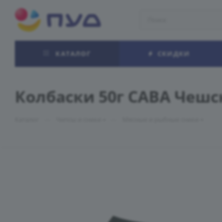
КАТАЛОГ
СКИДКИ
Колбаски 50г САВА Чешск
—
—
Каталог
Чипсы и снеки
Мясные и рыбные снеки