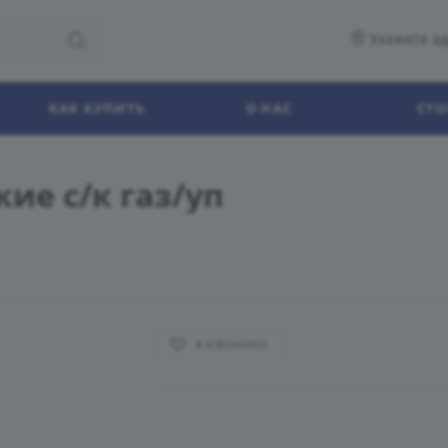
Укажите ад
КАК КУПИТЬ
О НАС
СТО
ие с/к газ/уп
В ИЗБРАННОЕ