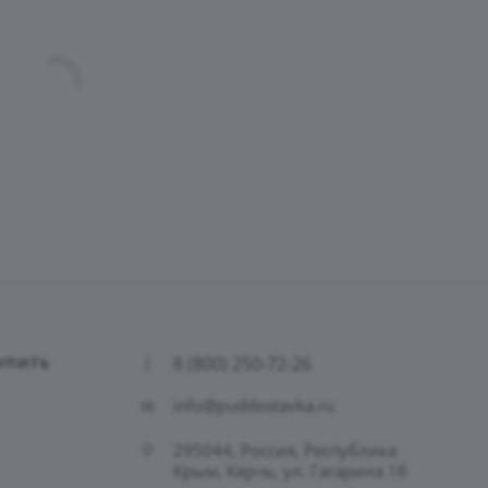
8 (800) 250-72-26
УПИТЬ
info@puddostavka.ru
295044, Россия, Республика
Крым, Керчь, ул. Гагарина 1б