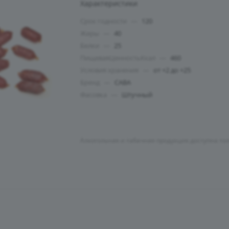
Характеристики
Срок годности
—
120
Жиры
—
40
Белки
—
25
ПищеваяЦенностьКкал
—
460
Условия хранения
—
от +2 до +25
Бренд
—
САВА
Фасовка
—
Штучный
Алкогольная и табачная продукция доступна то