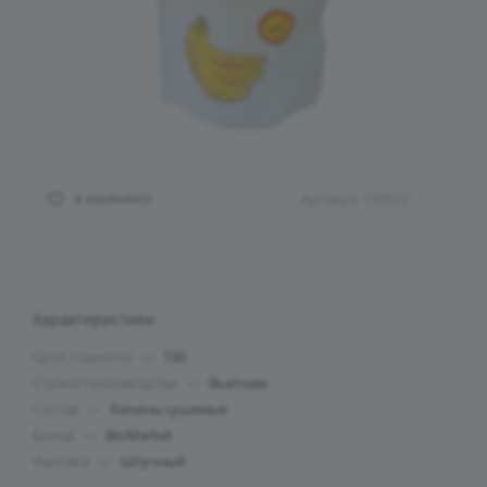
Артикул:
139572
В ИЗБРАННОЕ
Характеристики
Срок годности
—
730
Страна производства
—
Вьетнам
Состав
—
бананы сушеные
Бренд
—
BioMarket
Фасовка
—
Штучный