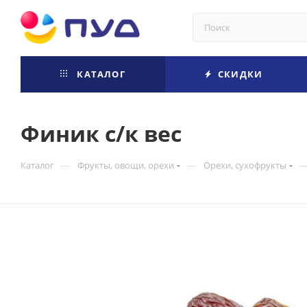
КАТАЛОГ
СКИДКИ
Финик с/к вес
—
—
Каталог
Фрукты, овощи, орехи
Орехи, сухофрукты