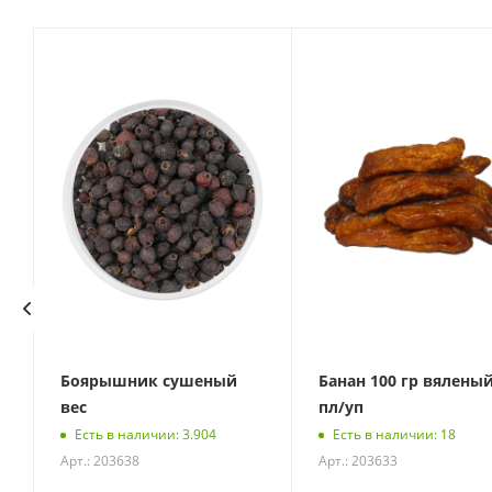
Боярышник сушеный
Банан 100 гр вялены
вес
пл/уп
Есть в наличии: 3.904
Есть в наличии: 18
Арт.: 203638
Арт.: 203633