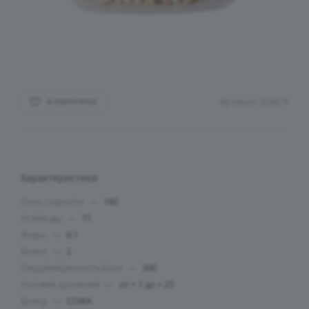
Артикул:
203619
В ИЗБРАННОЕ
Характеристики
Срок годности
—
180
Углеводы
—
71
Жиры
—
0.1
Белки
—
2
ПищеваяЦенностьКкал
—
300
Условия хранения
—
от + 1 до + 25
Бренд
—
СОФА