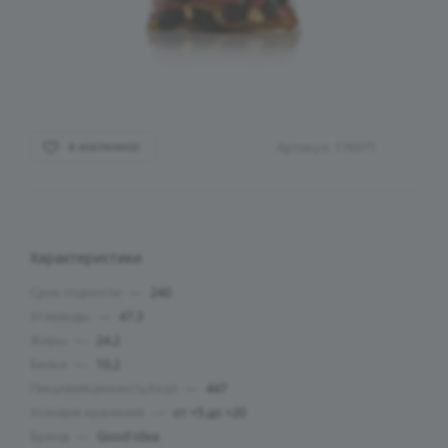
Артикул:
176971
В ИЗБРАННОЕ
Характеристики
Срок годности
—
240
Углеводы
—
47.3
Жиры
—
24.2
Белки
—
10.2
ПищеваяЦенностьКкал
—
447
Условия хранения
—
от +5 до +20
Бренд
—
Good Idea