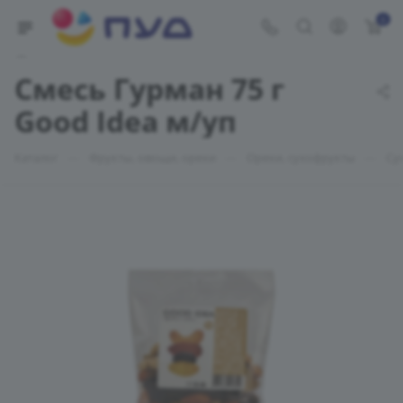
0
Укажите адрес доставки
Смесь Гурман 75 г
Good Idea м/уп
—
—
—
Каталог
Фрукты, овощи, орехи
Орехи, сухофрукты
Су