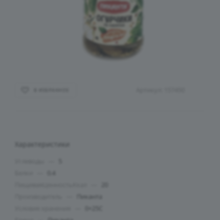
Артикул:
157450
В ИЗБРАННОЕ
Характеристики
Углеводы
—
5
Белки
—
0.4
ПищеваяЦенностьКкал
—
20
Производитель
—
Пиканта
Условия хранения
—
0+25C