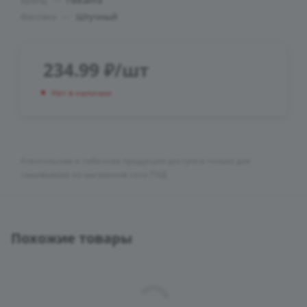
Бренд
—
Пиканта
Фасовка
—
Штучный
234.99
₽
/шт
Нет в наличии
Алкогольная и табачная продукция доступна только для
самовывоза из магазинов сети ПУД
Похожие товары