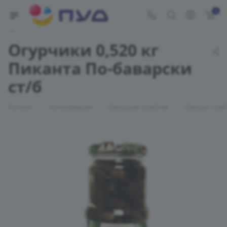
0
Укажите адрес доставки
Огурчики 0,520 кг
Пиканта По-баварски
ст/б
—
—
—
Каталог
Консервация
Овощная, грибная
Овощи, гриб