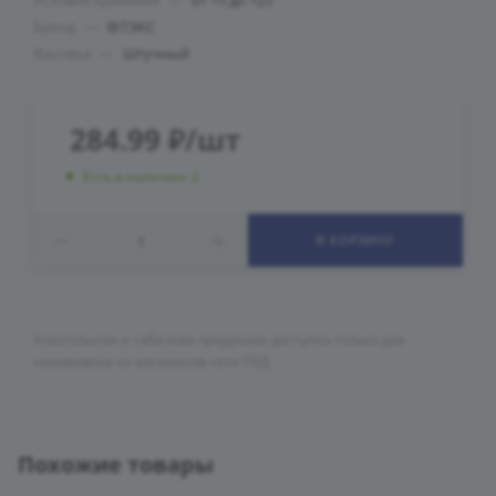
Условия хранения
—
от +5 до +25
Бренд
—
ВIТЭКС
Фасовка
—
Штучный
284.99
₽
/шт
Есть в наличии: 2
В КОРЗИНУ
Алкогольная и табачная продукция доступна только для
самовывоза из магазинов сети ПУД
Похожие товары