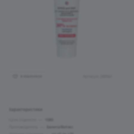
Артикул:
200561
В ИЗБРАННОЕ
Характеристики
Срок годности
—
1080
Производитель
—
Белита/Витэкс