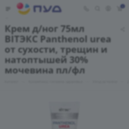
0
Укажите адрес доставки
Крем д/ног 75мл
ВIТЭКС Panthenol urea
от сухости, трещин и
натоптышей 30%
мочевина пл/фл
—
—
—
Каталог
Косметика, гигиена, здоровье
Уход за телом