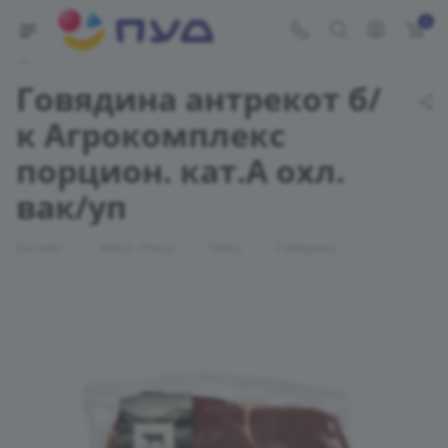
0
Укажите адрес доставки
Говядина антрекот б/
к Агрокомплекс
порцион. кат.А охл.
вак/уп
—
—
—
Каталог
Мясо, птица
Мясо
Говядина