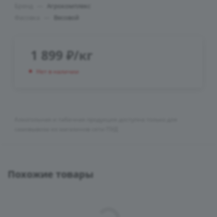
Бренд
—
Агрокомплекс
Фасовка
—
Весовой
1 899
₽
/кг
Нет в наличии
Алкогольная и табачная продукция доступна только для
самовывоза из магазинов сети ПУД
Похожие товары