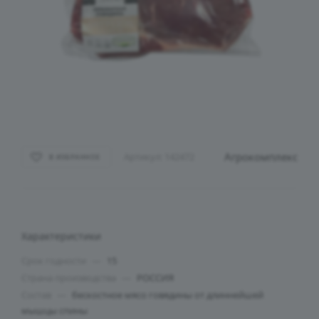
Агрокомплекс
Артикул:
142472
В ИЗБРАННОЕ
Характеристики
Срок годности
—
15
Страна производства
—
РОССИЯ
Состав
—
бескостное мясо говядины от длиннейшей
мышцы спины