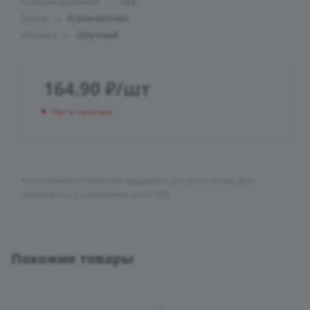
Условия хранения
—
+2 С
Бренд
—
Агрокомплекс
Фасовка
—
Штучный
164.90
₽
/шт
Нет в наличии
Алкогольная и табачная продукция доступна только для
самовывоза из магазинов сети ПУД
Похожие товары