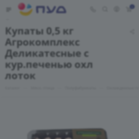
0
Укажите адрес доставки
Купаты 0,5 кг
Агрокомплекс
Деликатесные с
кур.печенью охл
лоток
—
—
—
Каталог
Мясо, птица
Полуфабрикаты
Охлажденные п