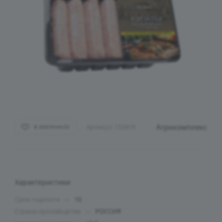
Агрокомплекс
Артикул:
153419
В ИЗБРАННОЕ
Характеристики
Срок годности
—
10
Страна производства
—
РОССИЯ