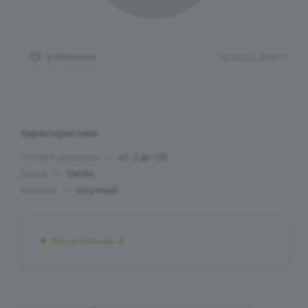
Артикул:
204877
В ИЗБРАННОЕ
Характеристики
Условия хранения
—
от -2 до +25
Бренд
—
Daniks
Фасовка
—
Штучный
Есть в наличии: 4