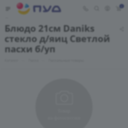
0
Укажите адрес доставки
Блюдо 21см Daniks
стекло д/яиц Светлой
пасхи б/уп
—
—
Каталог
Пасха
Пасхальные товары