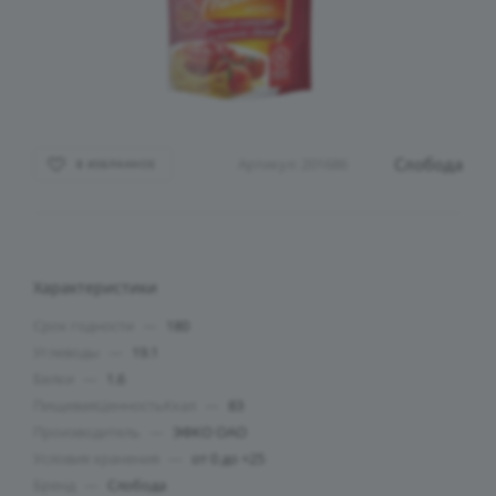
Слобода
Артикул:
201686
В ИЗБРАННОЕ
Характеристики
Срок годности
—
180
Углеводы
—
19.1
Белки
—
1.6
ПищеваяЦенностьКкал
—
83
Производитель
—
ЭФКО ОАО
Условия хранения
—
от 0 до +25
Бренд
—
Слобода