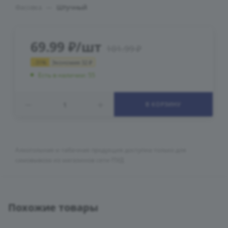
Фасовка
—
Штучный
69.99
₽
/шт
101.99
₽
-
31
%
Экономия
32
₽
Есть в наличии: 55
В КОРЗИНУ
Алкогольная и табачная продукция доступна только для
самовывоза из магазинов сети ПУД
Похожие товары