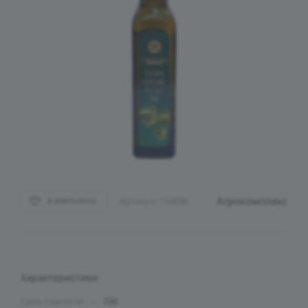
Агрокомплекс
Артикул:
152898
В ИЗБРАННОЕ
Характеристики
Срок годности
—
730