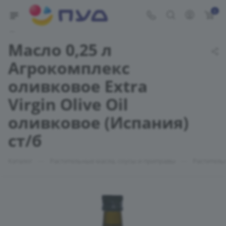
0
Укажите адрес доставки
Масло 0,25 л
Агрокомплекс
оливковое Extra
Virgin Olive Oil
оливковое (Испания)
ст/б
—
—
Каталог
Растительные масла, соусы и приправы
Раститель