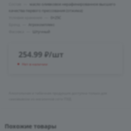
Состав
—
масло оливковое нерафинированное высшего
качества первого прессования (отжима)
Условия хранения
—
0+25C
Бренд
—
Агрокомплекс
Фасовка
—
Штучный
254.99
₽
/шт
Нет в наличии
Алкогольная и табачная продукция доступна только для
самовывоза из магазинов сети ПУД
Похожие товары