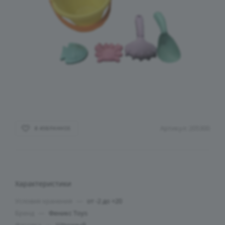
Артикул:
205300
В ИЗБРАННОЕ
Характеристики
Условия хранения
—
от -2 до +20
Бренд
—
Феникс Toys