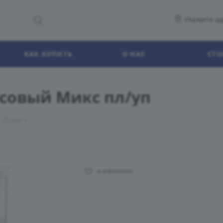
Укажите ад
КАК КУПИТЬ
О НАС
СТО
усовый Микс пл/уп
Драже
В ИЗБРАННОЕ