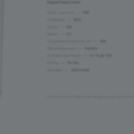
Характеристики
Срок годности
—
450
Углеводы
—
94.9
Жиры
—
0.6
Белки
—
0.1
ПищеваяЦенностьКкал
—
394
Производитель
—
Ferrero
Условия хранения
—
от +2 до +25
Бренд
—
Tic Tac
Фасовка
—
Штучный
Алкогольная и табачная продукция доступна то