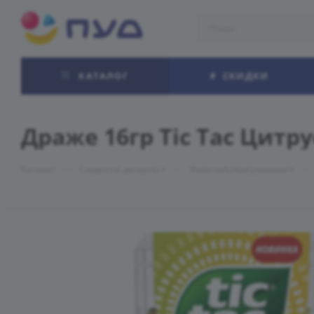
КАТАЛОГ
СКИДКИ
Драже 16гр Tic Tac Цитр
—
—
—
Каталог
Сладости, десерты
Жевательные резинки