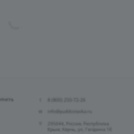
8 (800) 250-72-26
УПИТЬ
info@puddostavka.ru
295044, Россия, Республика
Крым, Керчь, ул. Гагарина 1б