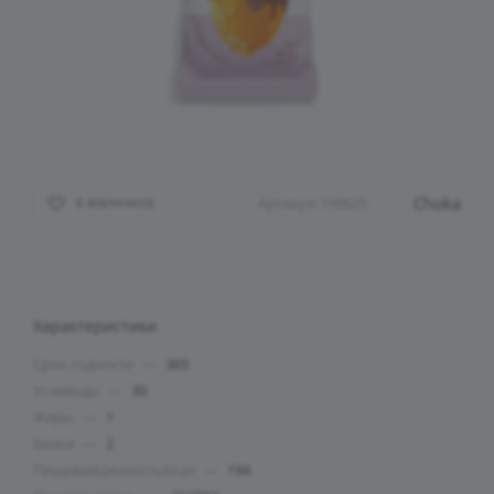
Choka
Артикул:
199625
В ИЗБРАННОЕ
Характеристики
Срок годности
—
365
Углеводы
—
30
Жиры
—
1
Белки
—
2
ПищеваяЦенностьКкал
—
194