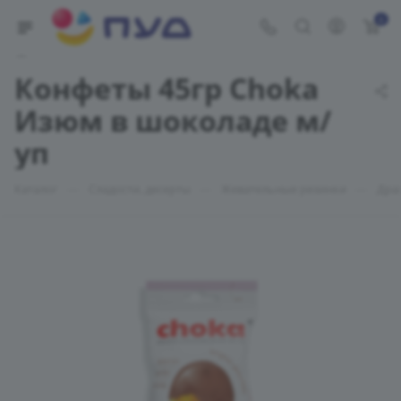
0
Укажите адрес доставки
Конфеты 45гр Choka
Изюм в шоколаде м/
уп
—
—
—
Каталог
Сладости, десерты
Жевательные резинки
Дра