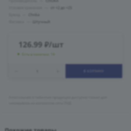
Производитель
—
CHOKA
Условия хранения
—
от +2 до +25
Бренд
—
Choka
Фасовка
—
Штучный
126.99
₽
/шт
Есть в наличии: 14
В КОРЗИНУ
Алкогольная и табачная продукция доступна только для
самовывоза из магазинов сети ПУД
Похожие товары