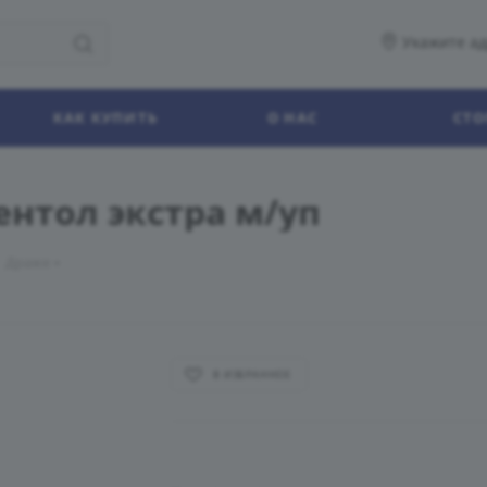
Укажите ад
КАК КУПИТЬ
О НАС
СТО
ентол экстра м/уп
Драже
В ИЗБРАННОЕ