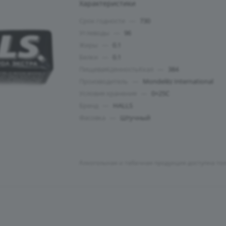
Характеристики
Срок годности
—
730
Углеводы
—
96
Жиры
—
0.1
Белки
—
0.1
ПищеваяЦенностьКкал
—
384
Производитель
—
Mondelēz International
Условия хранения
—
0+25C
Бренд
—
HALLS
Фасовка
—
Штучный
Алкогольная и табачная продукция доступна то