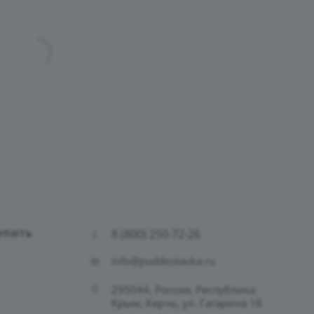
8 (800) 250-72-26
УПИТЬ
info@puddostavka.ru
295044, Россия, Республика
Крым, Керчь, ул. Гагарина 1б