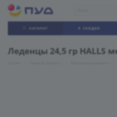
КАТАЛОГ
СКИДКИ
Леденцы 24,5 гр HALLS м
—
—
—
Каталог
Сладости, десерты
Жевательные резинки