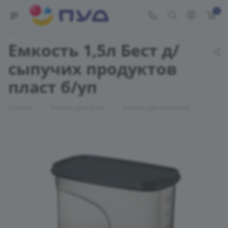
0
Укажите адрес доставки
Емкость 1,5л Бест д/
сыпучих продуктов
пласт б/уп
—
—
Каталог
Товары для дома
Товары для хранения