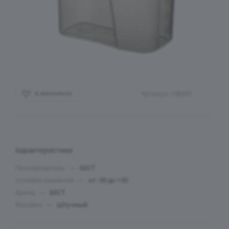
Артикул:
198351
В ИЗБРАННОЕ
Характеристики
Производитель
—
БЕСТ
Условия хранения
—
от -30 до +30
Бренд
—
БЕСТ
Фасовка
—
Штучный