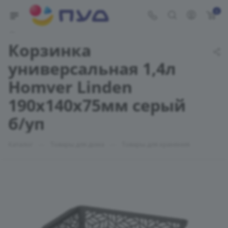
0
Укажите адрес доставки
Корзинка
универсальная 1,4л
Homver Linden
190х140х75мм серый
б/уп
—
—
Каталог
Товары для дома
Товары для хранения