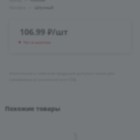
Бренд
—
Homver
Фасовка
—
Штучный
106.99
₽
/шт
Нет в наличии
Алкогольная и табачная продукция доступна только для
самовывоза из магазинов сети ПУД
Похожие товары