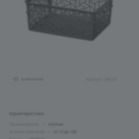
Артикул:
198133
В ИЗБРАННОЕ
Характеристики
Производитель
—
Homver
Условия хранения
—
от +5 до +20