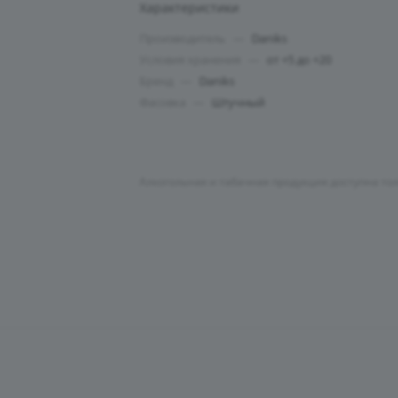
Характеристики
Производитель
—
Daniks
Условия хранения
—
от +5 до +20
Бренд
—
Daniks
Фасовка
—
Штучный
Алкогольная и табачная продукция доступна то