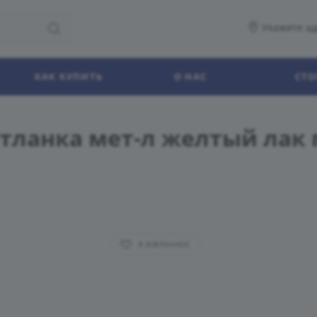
Укажите ад
КАК КУПИТЬ
О НАС
СТО
тланка мет-л желтый лак 
В ИЗБРАННОЕ