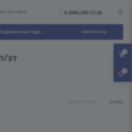
рес доставки
8 (800) 250-72-26
ПУДОВАЯ ВЫГОДА
КОНТАКТЫ
0
п/эт
0
Daniks
Артикул:
201456