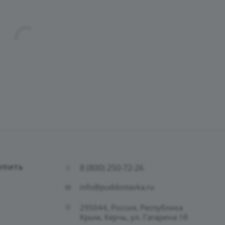
8 (800) 250-72-26
УПИТЬ
info@puddostavka.ru
295044, Россия, Республика
Крым, Керчь, ул. Гагарина 1б