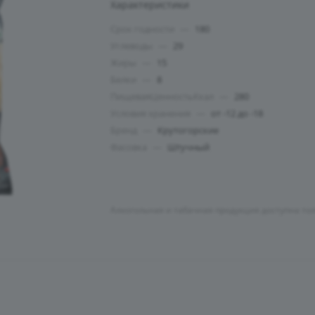
Характеристики
Срок годности
—
180
Углеводы
—
29
Жиры
—
15
Белки
—
8
ПищеваяЦенностьКкал
—
280
Условия хранения
—
от -12 до -18
Бренд
—
Крутогорские
Фасовка
—
Штучный
Алкогольная и табачная продукция доступна то