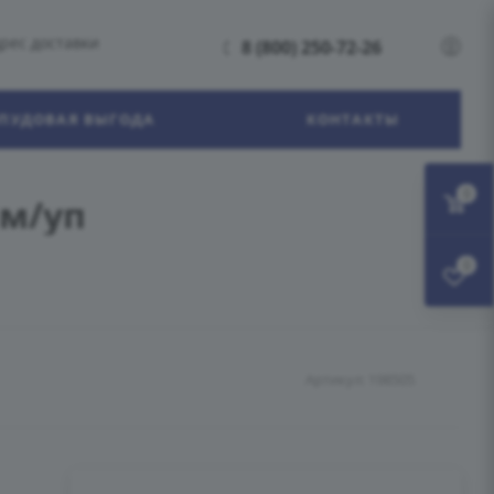
рес доставки
8 (800) 250-72-26
ПУДОВАЯ ВЫГОДА
КОНТАКТЫ
0
 м/уп
0
Артикул:
198505