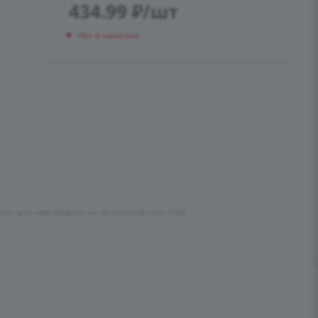
434.99
₽
/шт
Нет в наличии
лько для самовывоза из магазинов сети ПУД