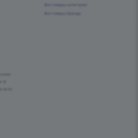
Все товары категории
Все товары бренда
скими
и в
а всю