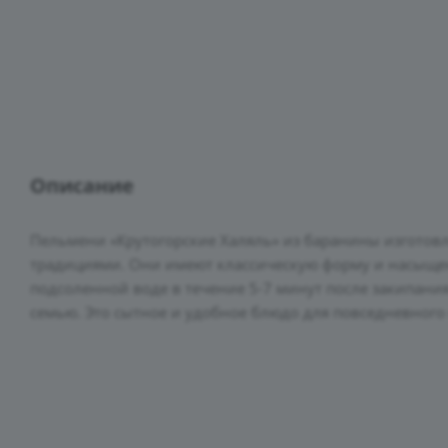
Описание
Пельмени «Крутогорские Халяль» из баранины изготовл
традициями. Они имеют классическую форму и насыщен
подсоленной воде в течение 5-7 минут после закипания
семью. Это сытное и удобное блюдо для повседневного