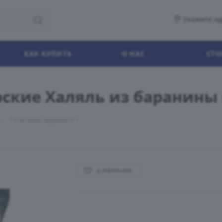
Укажите ад
КАК КУПИТЬ
О НАС
СТО
рские Халяль из баранины
—
Пельмени, вареники
В ИЗБРАННОЕ