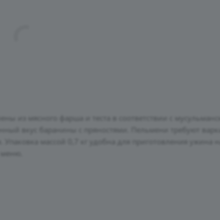
ены из мясного фарша и теста в соответствии с мусульман
ный вкус баранины с пряностями. Пельмени требуют варк
. Упаковка массой 0,7 кг удобна для приготовления ужина н
 меню.