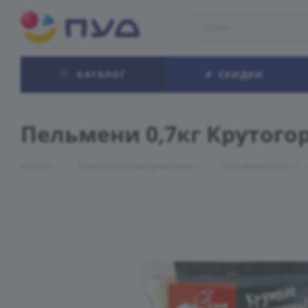
КАТАЛОГ
СКИДКИ
Пельмени 0,7кг Крутого
—
—
Каталог
Замороженная продукция
Полуфабрикаты