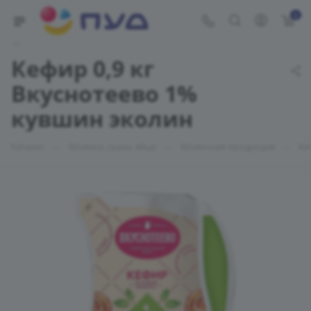
0
Укажите адрес доставки
Кефир 0,9 кг
Вкуснотеево 1%
кувшин эколин
—
—
—
Каталог
Молоко, сыры, яйцо
Молочная продукция
Ки