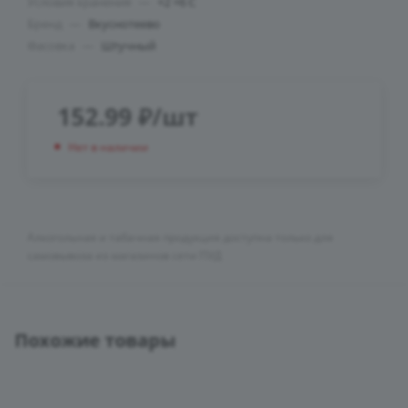
Условия хранения
—
+2 +6 С
Бренд
—
Вкуснотеево
Фасовка
—
Штучный
152.99
₽
/шт
Нет в наличии
Алкогольная и табачная продукция доступна только для
самовывоза из магазинов сети ПУД
Похожие товары