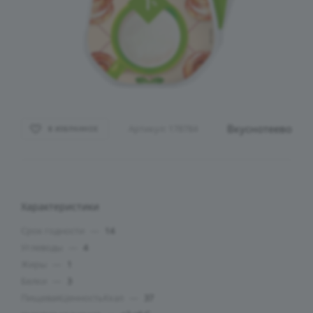
Вкуснотеево
Артикул:
178784
В ИЗБРАННОЕ
Характеристики
Срок годности
—
14
Углеводы
—
4
Жиры
—
1
Белки
—
3
ПищеваяЦенностьКкал
—
37