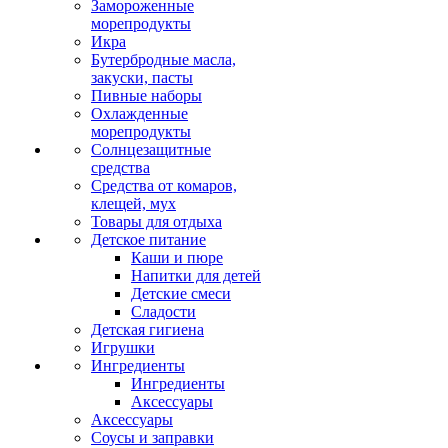
Замороженные
морепродукты
Икра
Бутербродные масла,
закуски, пасты
Пивные наборы
Охлажденные
морепродукты
Солнцезащитные
средства
Средства от комаров,
клещей, мух
Товары для отдыха
Детское питание
Каши и пюре
Напитки для детей
Детские смеси
Сладости
Детская гигиена
Игрушки
Ингредиенты
Ингредиенты
Аксессуары
Аксессуары
Соусы и заправки