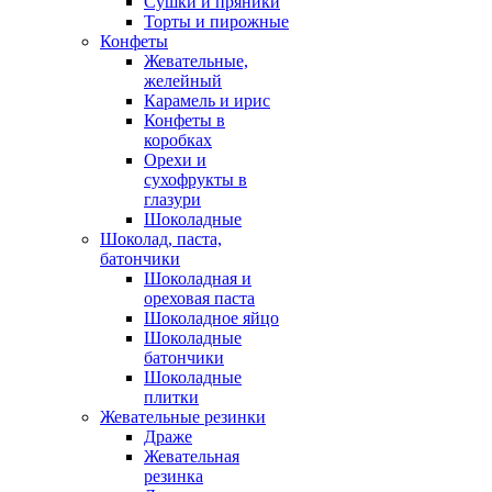
Сушки и пряники
Торты и пирожные
Конфеты
Жевательные,
желейный
Карамель и ирис
Конфеты в
коробках
Орехи и
сухофрукты в
глазури
Шоколадные
Шоколад, паста,
батончики
Шоколадная и
ореховая паста
Шоколадное яйцо
Шоколадные
батончики
Шоколадные
плитки
Жевательные резинки
Драже
Жевательная
резинка