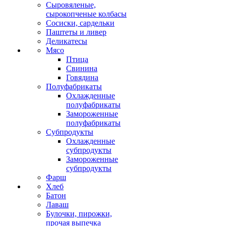
Сыровяленые,
сырокопченые колбасы
Сосиски, сардельки
Паштеты и ливер
Деликатесы
Мясо
Птица
Свинина
Говядина
Полуфабрикаты
Охлажденные
полуфабрикаты
Замороженные
полуфабрикаты
Субпродукты
Охлажденные
субпродукты
Замороженные
субпродукты
Фарш
Хлеб
Батон
Лаваш
Булочки, пирожки,
прочая выпечка