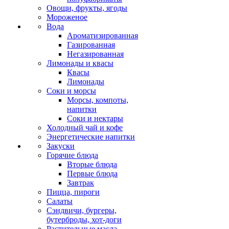
Овощи, фрукты, ягоды
Мороженое
Вода
Ароматизированная
Газированная
Негазированная
Лимонады и квасы
Квасы
Лимонады
Соки и морсы
Морсы, компоты,
напитки
Соки и нектары
Холодный чай и кофе
Энергетические напитки
Закуски
Горячие блюда
Вторые блюда
Первые блюда
Завтрак
Пицца, пироги
Салаты
Сэндвичи, бургеры,
бутерброды, хот-доги
Растительные масла,