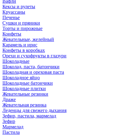
Вафли
Кексы и рулеты
Круассаны
Печенье
Сушки и пряники
Торты и пирожные
Конфеты
Жевательные, желейный
Карамель и ирис
Конфеты в коробках
Орехи и сухофрукты в глазури
Шоколадные
Шоколад, паста, батончики
Шоколадная и ореховая паста
Шоколадное яйцо
Шоколадные батончики
Шоколадные плитки
Жевательные резинки
Драже
Жевательная резинка
Леденцы для свежего дыхания
Зефир, пастила, мармелад
Зефир
Мармелад
Пастила