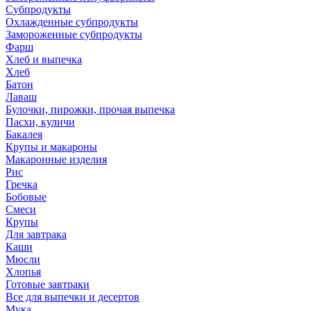
Субпродукты
Охлажденные субпродукты
Замороженные субпродукты
Фарш
Хлеб и выпечка
Хлеб
Батон
Лаваш
Булочки, пирожки, прочая выпечка
Пасхи, куличи
Бакалея
Крупы и макароны
Макаронные изделия
Рис
Гречка
Бобовые
Смеси
Крупы
Для завтрака
Каши
Мюсли
Хлопья
Готовые завтраки
Все для выпечки и десертов
Мука