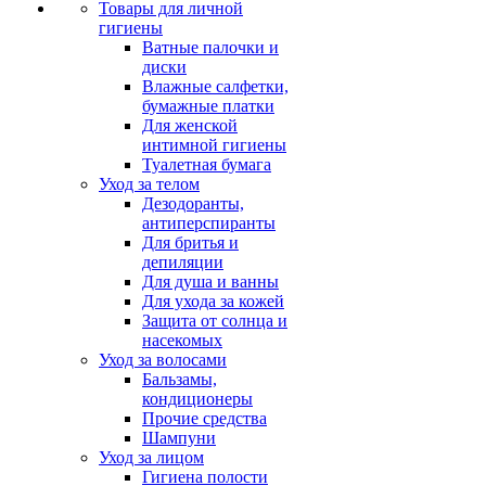
Товары для личной
гигиены
Ватные палочки и
диски
Влажные салфетки,
бумажные платки
Для женской
интимной гигиены
Туалетная бумага
Уход за телом
Дезодоранты,
антиперспиранты
Для бритья и
депиляции
Для душа и ванны
Для ухода за кожей
Защита от солнца и
насекомых
Уход за волосами
Бальзамы,
кондиционеры
Прочие средства
Шампуни
Уход за лицом
Гигиена полости