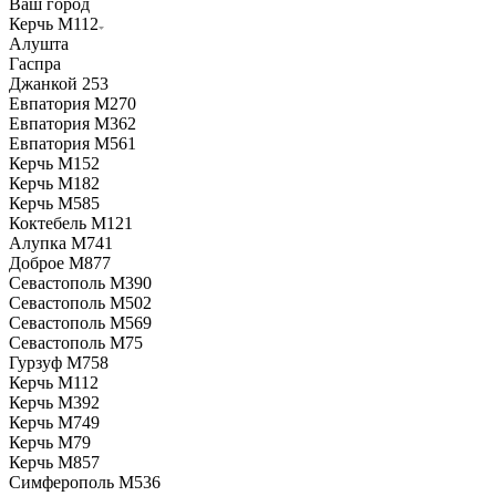
Ваш город
Керчь М112
Алушта
Гаспра
Джанкой 253
Евпатория М270
Евпатория М362
Евпатория М561
Керчь М152
Керчь М182
Керчь М585
Коктебель М121
Алупка М741
Доброе М877
Севастополь М390
Севастополь М502
Севастополь М569
Севастополь М75
Гурзуф М758
Керчь М112
Керчь М392
Керчь М749
Керчь М79
Керчь М857
Симферополь М536