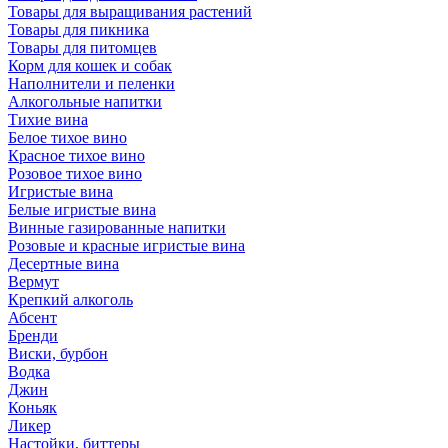
Товары для выращивания растений
Товары для пикника
Товары для питомцев
Корм для кошек и собак
Наполнители и пеленки
Алкогольные напитки
Тихие вина
Белое тихое вино
Красное тихое вино
Розовое тихое вино
Игристые вина
Белые игристые вина
Винные газированные напитки
Розовые и красные игристые вина
Десертные вина
Вермут
Крепкий алкоголь
Абсент
Бренди
Виски, бурбон
Водка
Джин
Коньяк
Ликер
Настойки, биттеры