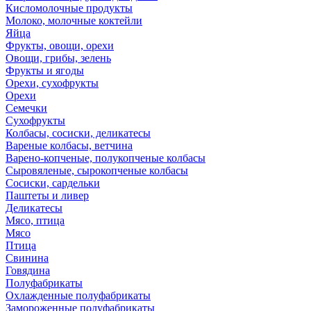
Кисломолочные продукты
Молоко, молочные коктейли
Яйца
Фрукты, овощи, орехи
Овощи, грибы, зелень
Фрукты и ягоды
Орехи, сухофрукты
Орехи
Семечки
Сухофрукты
Колбасы, сосиски, деликатесы
Вареные колбасы, ветчина
Варено-копченые, полукопченые колбасы
Сыровяленые, сырокопченые колбасы
Сосиски, сардельки
Паштеты и ливер
Деликатесы
Мясо, птица
Мясо
Птица
Свинина
Говядина
Полуфабрикаты
Охлажденные полуфабрикаты
Замороженные полуфабрикаты