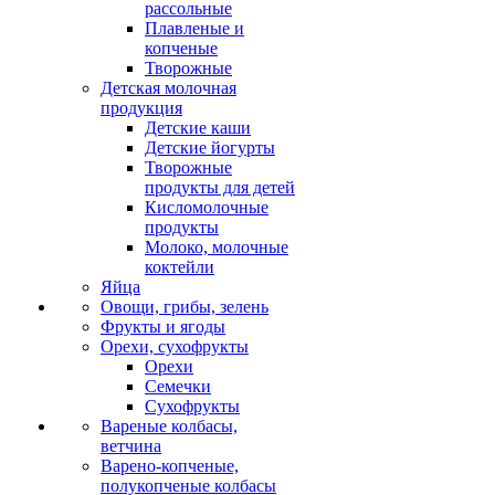
рассольные
Плавленые и
копченые
Творожные
Детская молочная
продукция
Детские каши
Детские йогурты
Творожные
продукты для детей
Кисломолочные
продукты
Молоко, молочные
коктейли
Яйца
Овощи, грибы, зелень
Фрукты и ягоды
Орехи, сухофрукты
Орехи
Семечки
Сухофрукты
Вареные колбасы,
ветчина
Варено-копченые,
полукопченые колбасы