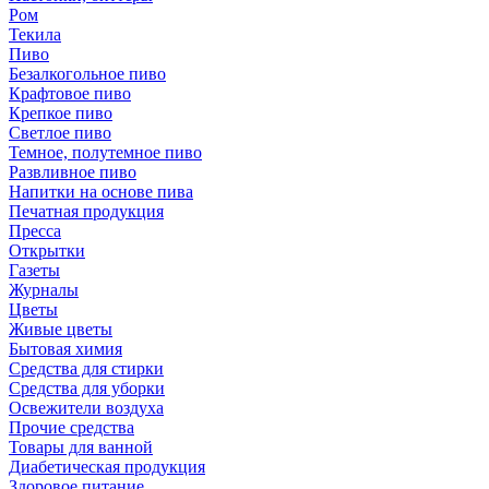
Ром
Текила
Пиво
Безалкогольное пиво
Крафтовое пиво
Крепкое пиво
Светлое пиво
Темное, полутемное пиво
Развливное пиво
Напитки на основе пива
Печатная продукция
Пресса
Открытки
Газеты
Журналы
Цветы
Живые цветы
Бытовая химия
Средства для стирки
Средства для уборки
Освежители воздуха
Прочие средства
Товары для ванной
Диабетическая продукция
Здоровое питание