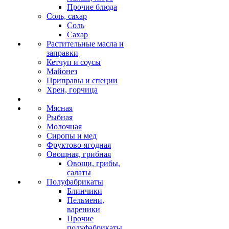
Прочие блюда
Соль, сахар
Соль
Сахар
Растительные масла и
заправки
Кетчуп и соусы
Майонез
Приправы и специи
Хрен, горчица
Мясная
Рыбная
Молочная
Сиропы и мед
Фруктово-ягодная
Овощная, грибная
Овощи, грибы,
салаты
Полуфабрикаты
Блинчики
Пельмени,
вареники
Прочие
полуфабрикаты