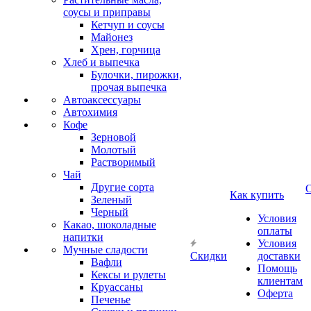
соусы и приправы
Кетчуп и соусы
Майонез
Хрен, горчица
Хлеб и выпечка
Булочки, пирожки,
прочая выпечка
Автоаксессуары
Автохимия
Кофе
Зерновой
Молотый
Растворимый
Чай
Другие сорта
О
Как купить
Зеленый
Черный
Условия
Какао, шоколадные
оплаты
напитки
Условия
Мучные сладости
Скидки
доставки
Вафли
Помощь
Кексы и рулеты
клиентам
Круассаны
Оферта
Печенье