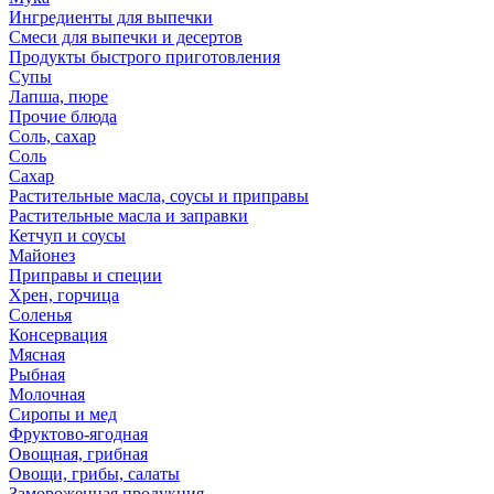
Ингредиенты для выпечки
Смеси для выпечки и десертов
Продукты быстрого приготовления
Супы
Лапша, пюре
Прочие блюда
Соль, сахар
Соль
Сахар
Растительные масла, соусы и приправы
Растительные масла и заправки
Кетчуп и соусы
Майонез
Приправы и специи
Хрен, горчица
Соленья
Консервация
Мясная
Рыбная
Молочная
Сиропы и мед
Фруктово-ягодная
Овощная, грибная
Овощи, грибы, салаты
Замороженная продукция