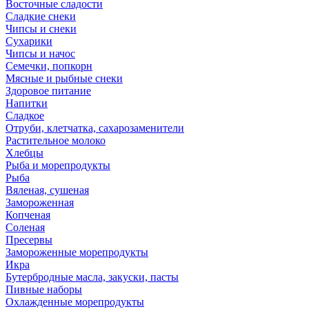
Восточные сладости
Сладкие снеки
Чипсы и снеки
Сухарики
Чипсы и начос
Семечки, попкорн
Мясные и рыбные снеки
Здоровое питание
Напитки
Сладкое
Отруби, клетчатка, сахарозаменители
Растительное молоко
Хлебцы
Рыба и морепродукты
Рыба
Вяленая, сушеная
Замороженная
Копченая
Соленая
Пресервы
Замороженные морепродукты
Икра
Бутербродные масла, закуски, пасты
Пивные наборы
Охлажденные морепродукты