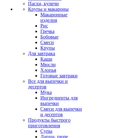
Пасхи, куличи
Крупы и макароны
Макаронные
изделия
Рис
Гречка
Бобовые
Смеси
Крупы
Для завтрака
Каши
Мюсли
Хлопья
Готовые завтраки
Все для выпечки и
десертов
Мука
Ингредиенты для
выпечки
Смеси для выпечки
и десертов
Продукты быстрого
приготовления
Супы
Лапша, пюре