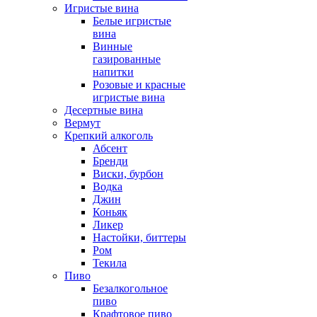
Игристые вина
Белые игристые
вина
Винные
газированные
напитки
Розовые и красные
игристые вина
Десертные вина
Вермут
Крепкий алкоголь
Абсент
Бренди
Виски, бурбон
Водка
Джин
Коньяк
Ликер
Настойки, биттеры
Ром
Текила
Пиво
Безалкогольное
пиво
Крафтовое пиво