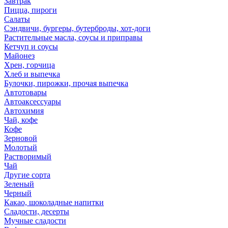
Завтрак
Пицца, пироги
Салаты
Сэндвичи, бургеры, бутерброды, хот-доги
Растительные масла, соусы и приправы
Кетчуп и соусы
Майонез
Хрен, горчица
Хлеб и выпечка
Булочки, пирожки, прочая выпечка
Автотовары
Автоаксессуары
Автохимия
Чай, кофе
Кофе
Зерновой
Молотый
Растворимый
Чай
Другие сорта
Зеленый
Черный
Какао, шоколадные напитки
Сладости, десерты
Мучные сладости