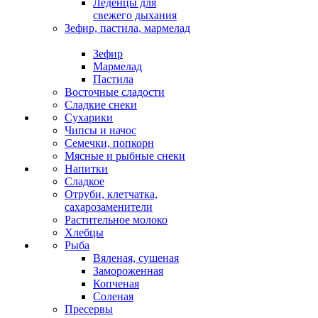
Леденцы для
свежего дыхания
Зефир, пастила, мармелад
Зефир
Мармелад
Пастила
Восточные сладости
Сладкие снеки
Сухарики
Чипсы и начос
Семечки, попкорн
Мясные и рыбные снеки
Напитки
Сладкое
Отруби, клетчатка,
сахарозаменители
Растительное молоко
Хлебцы
Рыба
Вяленая, сушеная
Замороженная
Копченая
Соленая
Пресервы