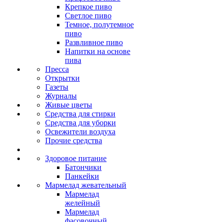
Крепкое пиво
Светлое пиво
Темное, полутемное
пиво
Развливное пиво
Напитки на основе
пива
Пресса
Открытки
Газеты
Журналы
Живые цветы
Средства для стирки
Средства для уборки
Освежители воздуха
Прочие средства
Здоровое питание
Батончики
Панкейки
Мармелад жевательный
Мармелад
желейный
Мармелад
фасовочный