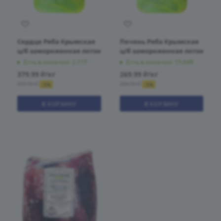
Сердце Ряба Крымская
Печень Ряба Крымская
ц/б замороженная лоток
ц/б замороженная лоток
Есть в наличии: 2.115
Есть в наличии: 15.648
379.99
₽
/кг
269.99
₽
/кг
399.99
₽
284.99
₽
-
5
%
-
5
%
В КОРЗИНУ
В КОРЗИНУ