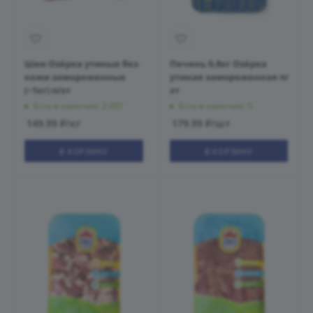
Шеи Озёрка утиные без
Печень 0,8кг Озёрка
кожи замороженные
утиная замороженная п/
(~1кг) п/эт
эт
Есть в наличии: 2.001
Есть в наличии: 5
149.99
₽
/кг
179.99
₽
/шт
В КОРЗИНУ
В КОРЗИНУ