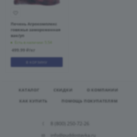
Печень Агрокомплекс
говяжья замороженная
вак/уп
Есть в наличии: 5.54
499.99
₽
/кг
В КОРЗИНУ
КАТАЛОГ
СКИДКИ
О КОМПАНИИ
КАК КУПИТЬ
ПОМОЩЬ ПОКУПАТЕЛЯМ
8 (800) 250-72-26
info@puddostavka.ru