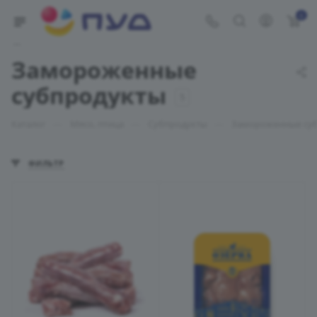
0
Укажите адрес доставки
Замороженные
субпродукты
5
—
—
—
Каталог
Мясо, птица
Субпродукты
Замороженные су
ФИЛЬТР