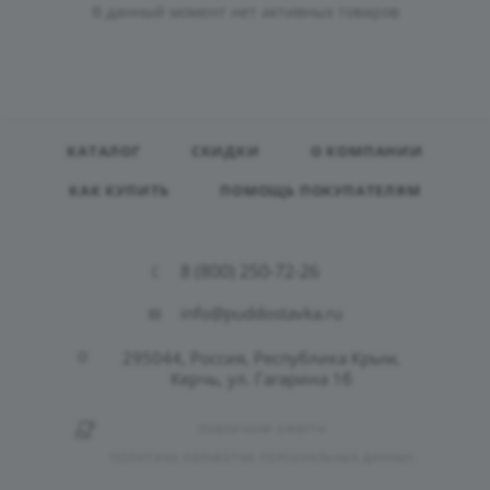
В данный момент нет активных товаров
КАТАЛОГ
СКИДКИ
О КОМПАНИИ
КАК КУПИТЬ
ПОМОЩЬ ПОКУПАТЕЛЯМ
8 (800) 250-72-26
info@puddostavka.ru
295044, Россия, Республика Крым,
Керчь, ул. Гагарина 1б
ПУБЛИЧНАЯ ОФЕРТА
ПОЛИТИКА ОБРАБОТКИ ПЕРСОНАЛЬНЫХ ДАННЫХ