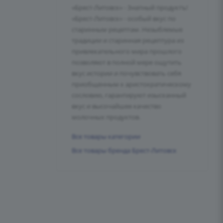
«Брест-Литовск» - Знатный продуктъ!
«Брест-Литовск» - особый вкус по
старинным рецептам. Незыблемые
традиции и старинная рецептура из
привлекательного мира прошлого
позволяют в полной мере ощутить
вкус истории и почувствовать себя
приобщенным к аристократическому
сословию, гарантируют изысканный
вкус и высочайшее качество
молочных продуктов.
Все товары категории
Все товары бренда Брест-Литовск