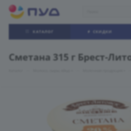
КАТАЛОГ
СКИДКИ
Сметана 315 г Брест-Лит
—
—
Каталог
Молоко, сыры, яйцо
Молочная продукция