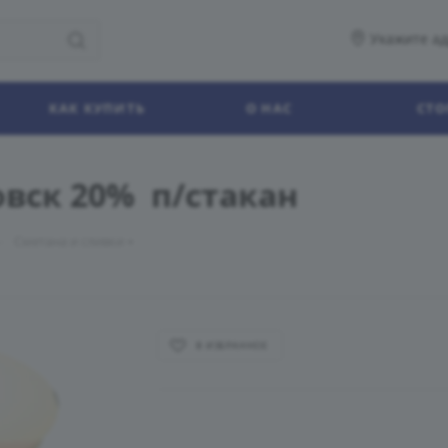
Укажите ад
КАК КУПИТЬ
О НАС
СТО
овск 20% п/стакан
—
Сметана и сливки
В ИЗБРАННОЕ