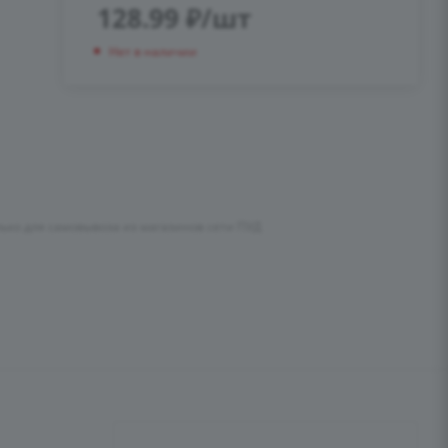
128.99
₽
/шт
Нет в наличии
лько для самовывоза из магазинов сети ПУД