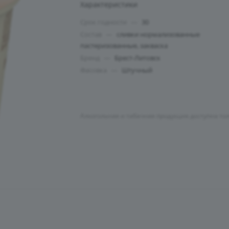
Характеристики
Срок годности
—
30
Состав
—
сливки нормализованные
пастеризованные, закваска
Бренд
—
Брест-Литовск
Фасовка
—
Штучный
Алкогольная и табачная продукция доступна то