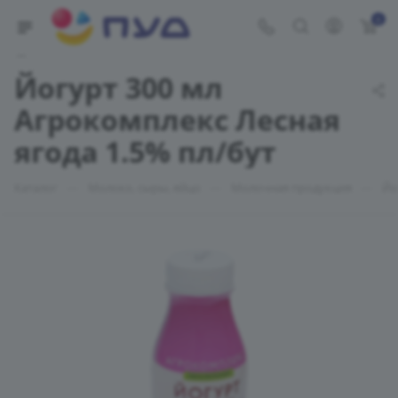
0
Укажите адрес доставки
Йогурт 300 мл
Агрокомплекс Лесная
ягода 1.5% пл/бут
—
—
—
Каталог
Молоко, сыры, яйцо
Молочная продукция
Йо