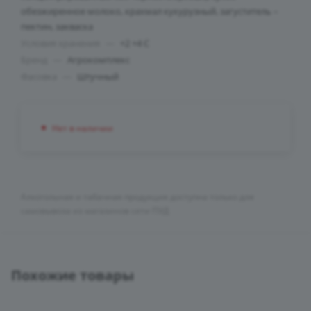
обезжиренное молоко, крахмал кукурузный, загуститель –
пектин, закваска
Условия хранения
—
+2 +4 C
Бренд
—
Агрокомплекс
Фасовка
—
Штучный
Нет в наличии
Алкогольная и табачная продукция доступна только для
самовывоза из магазинов сети ПУД
Похожие товары