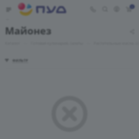
0
Укажите адрес доставки
Майонез
—
—
Каталог
Готовая кулинария, салаты
Растительные масла, с
ФИЛЬТР