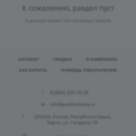
К сожалению, раздел пуст
В данный момент нет активных товаров
КАТАЛОГ
СКИДКИ
О КОМПАНИИ
КАК КУПИТЬ
ПОМОЩЬ ПОКУПАТЕЛЯМ
8 (800) 250-72-26
info@puddostavka.ru
295044, Россия, Республика Крым,
Керчь, ул. Гагарина 1б