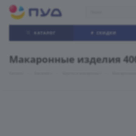
КАТАЛОГ
СКИДКИ
Макаронные изделия 40
—
—
—
Каталог
Бакалея
Крупы и макароны
Макаронные