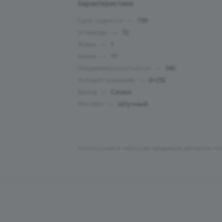
Характеристики
Срок годности
—
730
Углеводы
—
72
Жиры
—
1
Белки
—
11
ПищеваяЦенностьКкал
—
340
Условия хранения
—
0+25C
Бренд
—
Саоми
Фасовка
—
Штучный
Алкогольная и табачная продукция доступна то