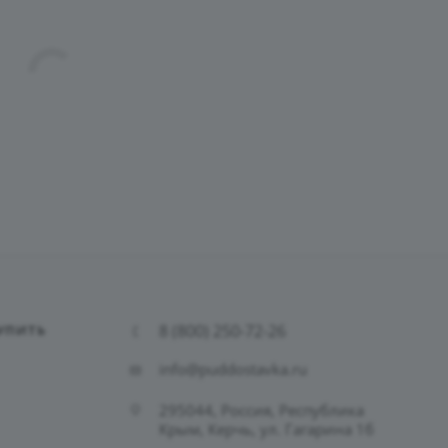
8 (800) 250-72-26
УПИТЬ
info@puddostavka.ru
295044, Россия, Республика
Крым, Керчь, ул. Гагарина 1б