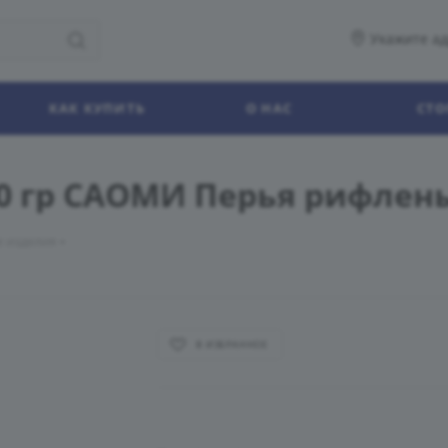
Укажите ад
КАК КУПИТЬ
О НАС
СТО
0 гр САОМИ Перья рифлен
 изделия
В ИЗБРАННОЕ