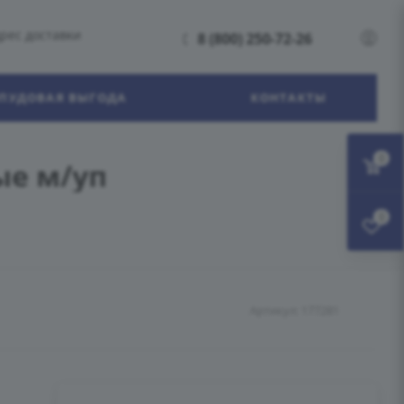
рес доставки
8 (800) 250-72-26
ПУДОВАЯ ВЫГОДА
КОНТАКТЫ
0
ые м/уп
0
Артикул:
177281