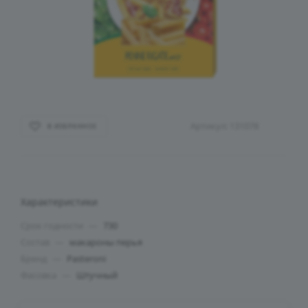
Артикул:
131078
В ИЗБРАННОЕ
Характеристики
Срок годности
—
730
Состав
—
макароны перья
Бренд
—
Pasteroni
Фасовка
—
Штучный