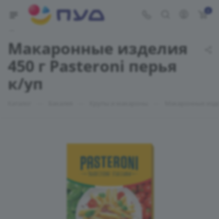
0
Укажите адрес доставки
Макаронные изделия
450 г Pasteroni перья
к/уп
—
—
—
Каталог
Бакалея
Крупы и макароны
Макаронные изд