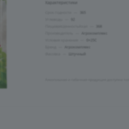
Характеристики
Срок годности
—
365
Углеводы
—
92
ПищеваяЦенностьКкал
—
368
Производитель
—
Агрокомплекс
Условия хранения
—
0+25C
Бренд
—
Агрокомплекс
Фасовка
—
Штучный
Алкогольная и табачная продукция доступна то