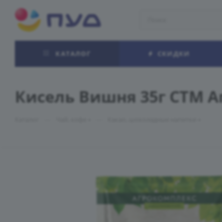
КАТАЛОГ
СКИДКИ
Кисель Вишня 35г СТМ 
—
—
Каталог
Чай, кофе
Какао, шоколадные напитки