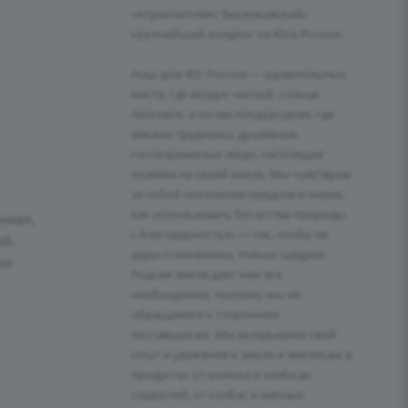
«Агрокомплекс Выселковский»
крупнейший холдинг на Юге России.
Наш дом Юг России — удивительные
места, где воздух чистый, солнце
ласковое, а почва плодородная, где
веками трудились душевные,
гостеприимные люди, настоящие
хозяева на своей земле. Мы чувствуем
за собой поколения предков и знаем,
как использовать богатства природы
хмал,
с благодарностью — так, чтобы её
ой,
дары становились только щедрее.
ли
Родная земля даёт нам всё
необходимое, поэтому мы не
обращаемся к сторонним
поставщикам. Мы вкладываем свой
опыт и уважение к земле и землякам в
продукты: от молока и хлеба до
сладостей, от колбас и мясных