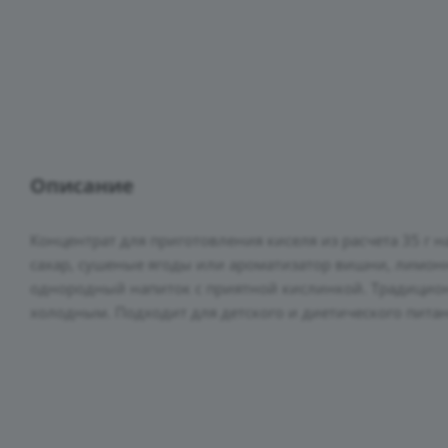
Описание
Концентрат для приготовления киселя из расчета 35 г 
сахар, сушеные ягоды или ароматизатор вишни, лимонну
однородный напиток с приятной кислинкой. Традицио
холодным. Подходит для детского и диетического питан