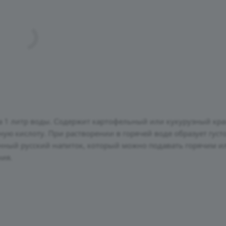
на 1 литр воды. Содержит картофельный или кукурузный кра
ю кислоту. При растворении в горячей воде образует густ
нный русский напиток, который можно подавать горячим и
ия.