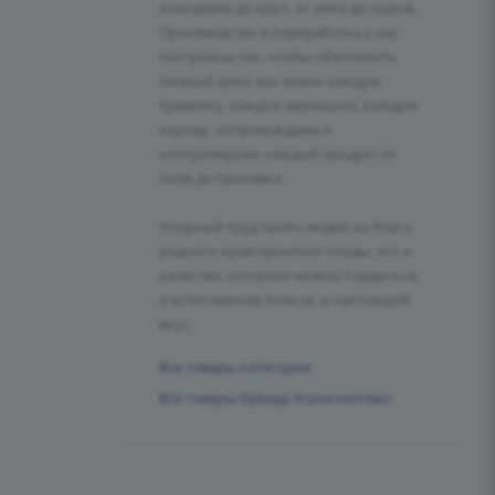
консервов до круп, от мяса до сыров.
Производство и переработка у нас
построены так, чтобы обеспечить
полный цикл: мы знаем каждую
травинку, каждое зёрнышко, каждую
корову, сопровождаем и
контролируем каждый продукт от
поля до прилавка.
Упорный труд тысяч людей на благо
родного края приносит плоды: это и
качество, которым можно гордиться,
и естественная польза, и настоящий
вкус.
Все товары категории
Все товары бренда Агрокомплекс