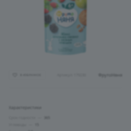
ФрутоНяня
Артикул:
179230
В ИЗБРАННОЕ
Характеристики
Срок годности
—
365
Углеводы
—
15