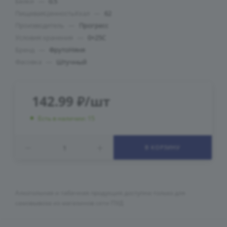
Белки
—
0.5
ПищеваяЦенностьКкал
—
62
Производитель
—
Прогресс
Условия хранения
—
0+25C
Бренд
—
ФрутоНяня
Фасовка
—
Штучный
142.99
₽
/шт
Есть в наличии: 15
В КОРЗИНУ
Алкогольная и табачная продукция доступна только для
самовывоза из магазинов сети ПУД