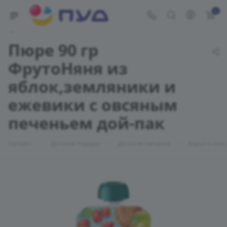
0
Укажите адрес доставки
Пюре 90 гр
ФрутоНяня из
яблок,земляники и
ежевики с овсяным
печеньем дой-пак
—
—
—
Каталог
Детские товары
Детское питание
Каши и пюр