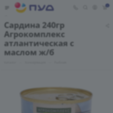
0
Укажите адрес доставки
Сардина 240гр
Агрокомплекс
атлантическая с
маслом ж/б
—
—
Каталог
Консервация
Рыбная