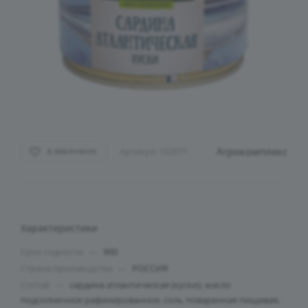
Агрокомплекс
Артикул:
152971
В ИЗБРАННОЕ
Характеристики
Срок годности
—
900
Страна производства
—
РОССИЯ
Состав
—
сардина атлантическая (куски), масло
подсолнечное рафинированное, соль поваренная пищевая,