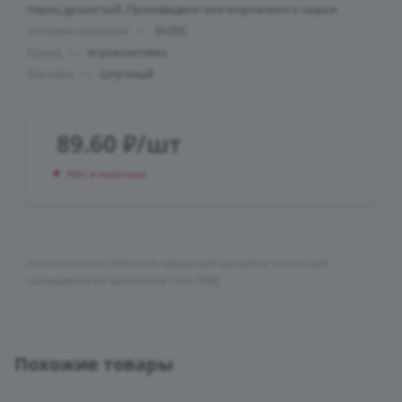
перец душистый. Произведено оиз мороженого сырья
Условия хранения
—
0+25C
Бренд
—
Агрокомплекс
Фасовка
—
Штучный
89.60
₽
/шт
Нет в наличии
Алкогольная и табачная продукция доступна только для
самовывоза из магазинов сети ПУД
Похожие товары