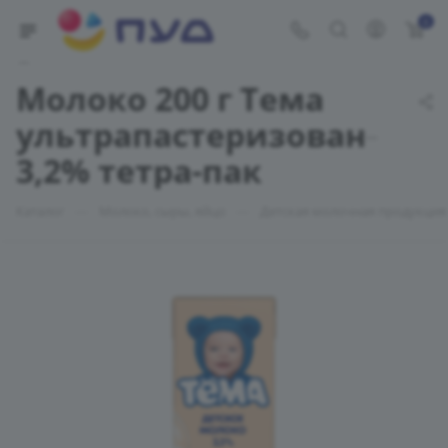
0
Укажите адрес доставки
Молоко 200 г Тема
ультрапастеризованное
3,2% тетра-пак
—
—
Каталог
Молоко, сыры, яйцо
Детская молочная продукция