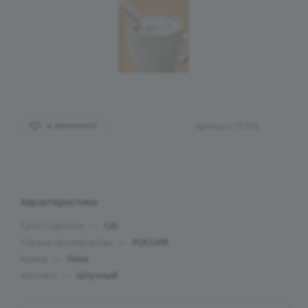
Артикул:
71318
В ИЗБРАННОЕ
Характеристики
Срок годности
—
120
Страна производства
—
РОССИЯ
Бренд
—
Тема
Фасовка
—
Штучный