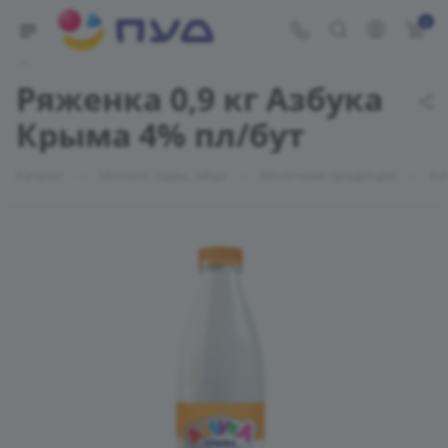
0
Укажите адрес доставки
Ряженка 0,9 кг Азбука
Крыма 4% пл/бут
—
—
—
Каталог
Молоко, сыры, яйцо
Молочная продукция
Ки