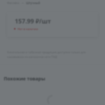
Фасовка
—
Штучный
157.99
₽
/шт
Нет в наличии
Алкогольная и табачная продукция доступна только для
самовывоза из магазинов сети ПУД
Похожие товары