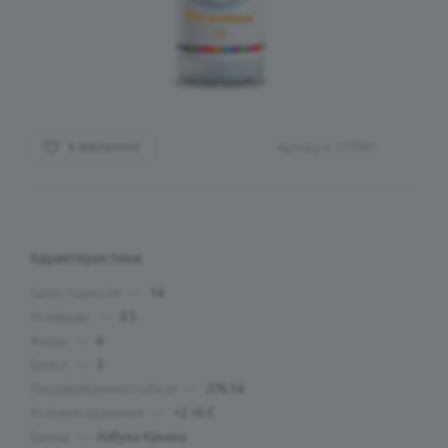
Артикул:
157991
В ИЗБРАННОЕ
Характеристики
Срок годности
—
14
Углеводы
—
3.5
Жиры
—
4
Белки
—
3
ПищеваяЦенностьКкал
—
276.14
Условия хранения
—
+2 +6 С
Бренд
—
Азбука Крыма