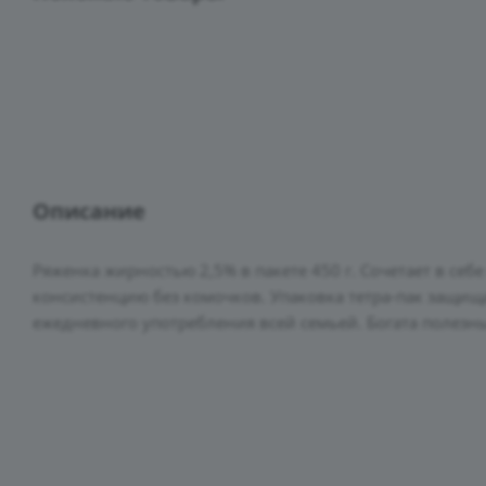
Описание
Ряженка жирностью 2,5% в пакете 450 г. Сочетает в с
консистенцию без комочков. Упаковка тетра-пак защища
ежедневного употребления всей семьей. Богата поле