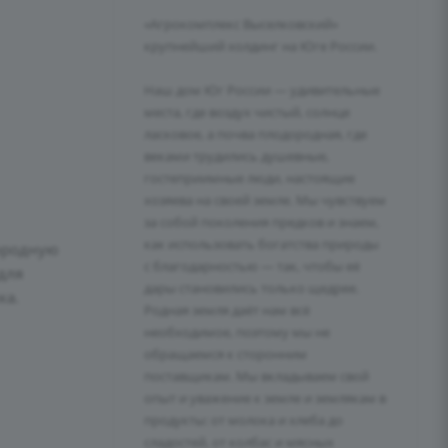
«Агрокомплекс Выселковский»
крупнейший холдинг на Юге России.
Наш дом Юг России — удивительные
места, где воздух чистый, солнце
ласковое, а почва плодородная, где
веками трудились душевные,
гостеприимные люди, настоящие
хозяева на своей земле. Мы чувствуем
за собой поколения предков и знаем,
как использовать богатства природы
нородную
с благодарностью — так, чтобы её
для
дары становились только щедрее.
ка.
Родная земля даёт нам всё
необходимое, поэтому мы не
обращаемся к сторонним
поставщикам. Мы вкладываем свой
опыт и уважение к земле и землякам в
продукты: от молока и хлеба до
сладостей, от колбас и мясных