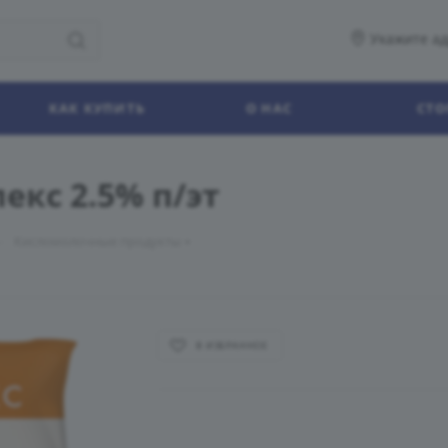
Укажите ад
КАК КУПИТЬ
О НАС
СТО
екс 2.5% п/эт
—
Кисломолочные продукты
В ИЗБРАННОЕ