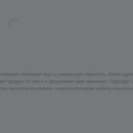
ебе нежный топленый вкус и умеренную жирность. Имеет од
ет продукт от света и продлевает срок хранения. Подходит 
зными микроорганизмами, нормализующими работу кишечни