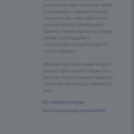
консервов до круп, от мяса до сыров.
Производство и переработка у нас
построены так, чтобы обеспечить
полный цикл: мы знаем каждую
травинку, каждое зёрнышко, каждую
корову, сопровождаем и
контролируем каждый продукт от
поля до прилавка.
Упорный труд тысяч людей на благо
родного края приносит плоды: это и
качество, которым можно гордиться,
и естественная польза, и настоящий
вкус.
Все товары категории
Все товары бренда Агрокомплекс