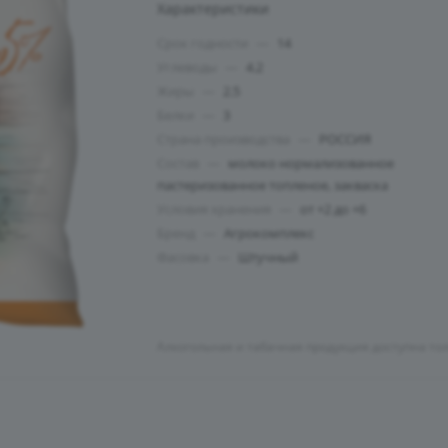
Характеристики
Срок годности
—
14
Углеводы
—
4.2
Жиры
—
2.5
Белки
—
3
Страна производства
—
РОССИЯ
Состав
—
молоко нормализованное
пастеризованное топленое, закваска
Условия хранения
—
от +2 до +6
Бренд
—
Агрокомплекс
Фасовка
—
Штучный
Алкогольная и табачная продукция доступна то