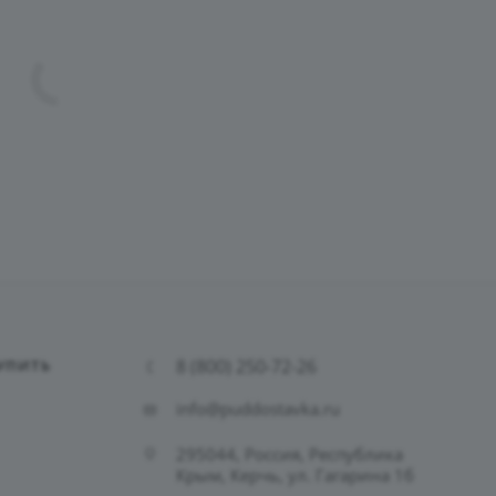
8 (800) 250-72-26
УПИТЬ
info@puddostavka.ru
295044, Россия, Республика
Крым, Керчь, ул. Гагарина 1б