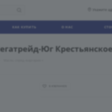
Укажите ад
КАК КУПИТЬ
О НАС
СТО
Мегатрейд-Юг Крестьянское
—
Масло, спред, маргарин
В ИЗБРАННОЕ