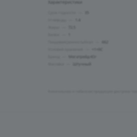
Характеристики
Срок годности
—
35
Углеводы
—
1.4
Жиры
—
72.5
Белки
—
1
ПищеваяЦенностьКкал
—
662
Условия хранения
—
+1+6C
Бренд
—
Мегатрейд-Юг
Фасовка
—
Штучный
Алкогольная и табачная продукция доступна то