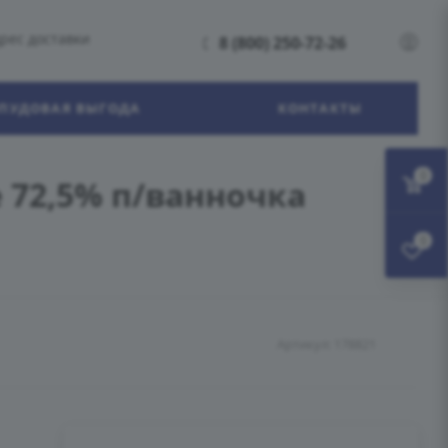
рес доставки
8 (800) 250-72-26
ПУДОВАЯ ВЫГОДА
КОНТАКТЫ
0
 72,5% п/ванночка
0
Артикул:
178821