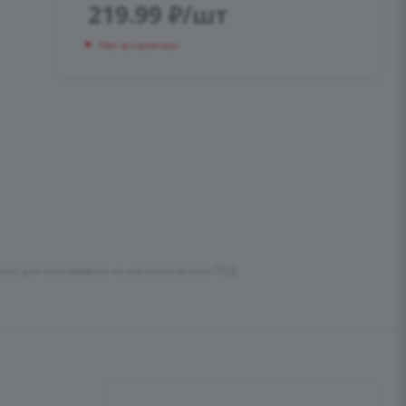
219.99
₽
/шт
Нет в наличии
лько для самовывоза из магазинов сети ПУД