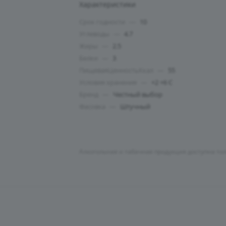
Характеристики
Срок годности
—
10
Углеводы
—
4.7
Жиры
—
2.5
Белки
—
3
ПищеваяЦенностьКкал
—
55
Условия хранения
—
+2 +6 С
Бренд
—
Честный выбор
Фасовка
—
Штучный
Алкогольная и табачная продукция доступна то