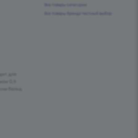
Все товары категории
Все товары бренда Честный выбор
дит для
мом 0,9
ком белка,