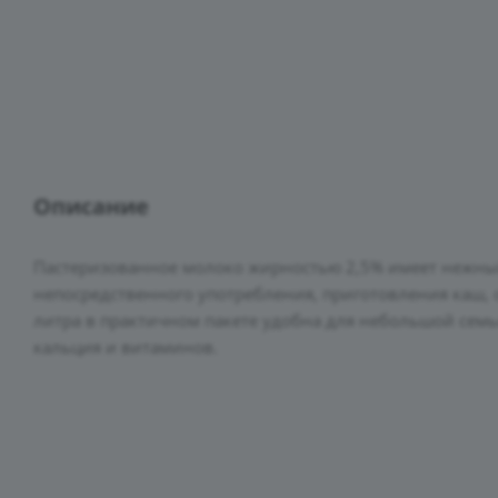
Описание
Пастеризованное молоко жирностью 2,5% имеет нежны
непосредственного употребления, приготовления каш, 
литра в практичном пакете удобна для небольшой семьи
кальция и витаминов.