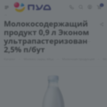
0
Укажите адрес доставки
Молокосодержащий
продукт 0,9 л Эконом
ультрапастеризованный
2,5% п/бут
—
—
—
Каталог
Молоко, сыры, яйцо
Молочная продукция
Мо