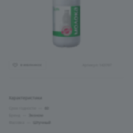
Артикул:
143797
В ИЗБРАННОЕ
Характеристики
Срок годности
—
60
Бренд
—
Эконом
Фасовка
—
Штучный