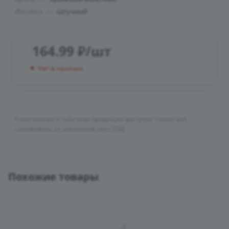
Фасовка
—
Штучный
164.99
₽
/шт
Нет в наличии
Алкогольная и табачная продукция доступна только для
самовывоза из магазинов сети ПУД
Похожие товары