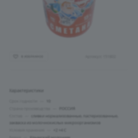
Артикул:
151802
В ИЗБРАННОЕ
Характеристики
Срок годности
—
10
Страна производства
—
РОССИЯ
Состав
—
сливки нормализованные, пастеризованные,
закваска из молочнокислых микроорганизмов
Условия хранения
—
+2 +4 C
Бренд
—
Крымский молочник