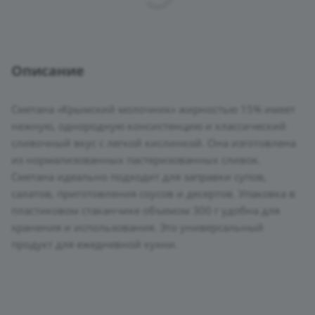
Описание
Сметана «Крымский молочник» жирностью 15% имеет
нежную, однородную консистенцию и классический
сливочный вкус с легкой кислинкой. Она изготовлена
из нормализованных пастеризованных сливок.
Сметана идеально подходит для заправки супов,
салатов, приготовления соусов и десертов. Упаковка в
пластиковом стаканчике объемом 300 г удобна для
хранения и использования. Это универсальный
продукт для ежедневной кухни.