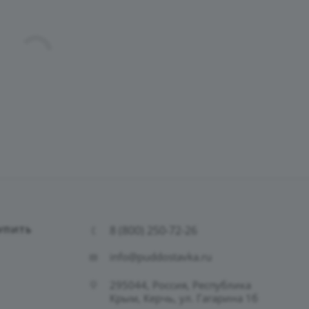
8 (800) 250-72-26
УПИТЬ
info@puddostavka.ru
295044, Россия, Республика
Крым, Керчь, ул. Гагарина 1б