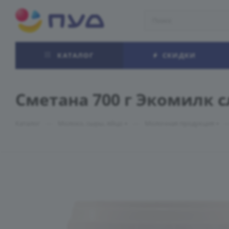
КАТАЛОГ
СКИДКИ
Сметана 700 г Экомилк 
—
—
Каталог
Молоко, сыры, яйцо
Молочная продукция