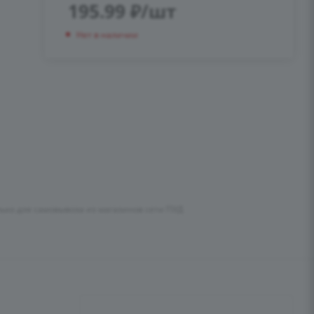
195.99
₽
/шт
Нет в наличии
лько для самовывоза из магазинов сети ПУД