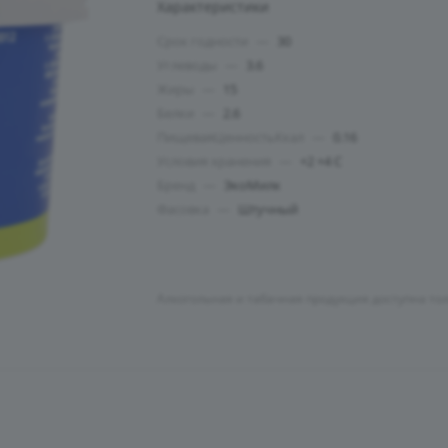
Характеристики
Срок годности
—
30
Углеводы
—
3.6
Жиры
—
15
Белки
—
2.6
ПищеваяЦенностьКкал
—
0.16
Условия хранения
—
+2 +4 C
Бренд
—
ЭкоМилк
Фасовка
—
Штучный
Алкогольная и табачная продукция доступна то