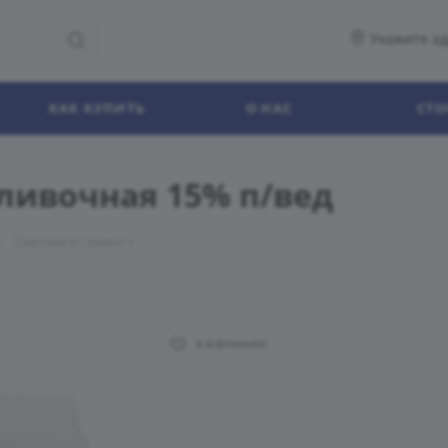
Укажите ад
КАК КУПИТЬ
О НАС
СТО
сливочная 15% п/вед
—
Сметана и сливки
В ИЗБРАННОЕ