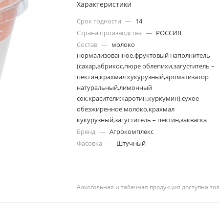
Характеристики
Срок годности
—
14
Страна производства
—
РОССИЯ
Состав
—
молоко
нормализованное,фруктовый наполнитель
(сахар,абрикос,пюре облепихи,загуститель –
пектин,крахмал кукурузный,ароматизатор
натуральный,лимонный
сок,красители:каротин,куркумин),сухое
обезжиренное молоко,крахмал
кукурузный,загуститель – пектин,закваска
Бренд
—
Агрокомплекс
Фасовка
—
Штучный
Алкогольная и табачная продукция доступна то