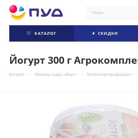
КАТАЛОГ
СКИДКИ
Йогурт 300 г Агрокомпле
—
—
Каталог
Молоко, сыры, яйцо
Молочная продукция