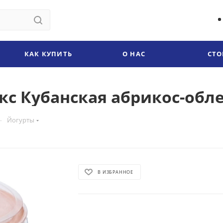
КАК КУПИТЬ
О НАС
СТО
кс Кубанская абрикос-обле
—
Йогурты
В ИЗБРАННОЕ