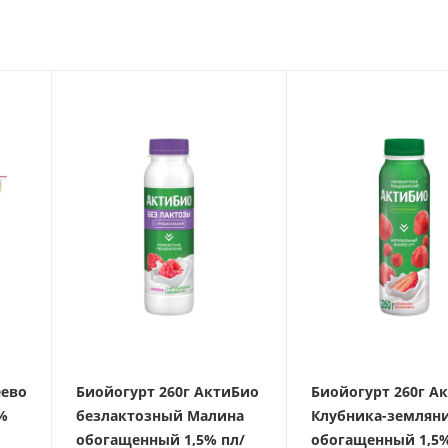
еево
Биойогурт 260г АктиБио
Биойогурт 260г А
%
безлактозный Малина
Клубника-землян
обогащенный 1,5% пл/
обогащенный 1,5%