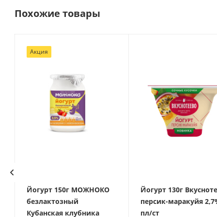
Похожие товары
Акция
г
Йогурт 150г МОЖНОКО
Йогурт 130г Вкуснот
безлактозный
персик-маракуйя 2,7
Кубанская клубника
пл/ст