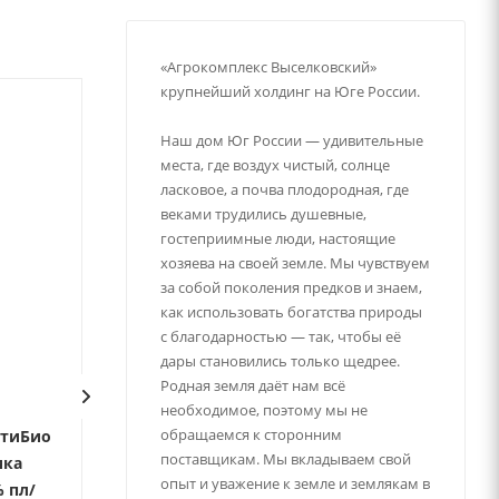
«Агрокомплекс Выселковский»
крупнейший холдинг на Юге России.
Наш дом Юг России — удивительные
места, где воздух чистый, солнце
ласковое, а почва плодородная, где
веками трудились душевные,
гостеприимные люди, настоящие
хозяева на своей земле. Мы чувствуем
за собой поколения предков и знаем,
как использовать богатства природы
с благодарностью — так, чтобы её
дары становились только щедрее.
Родная земля даёт нам всё
необходимое, поэтому мы не
обращаемся к сторонним
ктиБио
Йогурт 120г Савушкин
Йогурт 0,5кг Ч
поставщикам. Мы вкладываем свой
ика
Персик-манго 2 % пл/ст
выбор Персик 2
опыт и уважение к земле и землякам в
 пл/
Нет в наличии
Нет в наличии