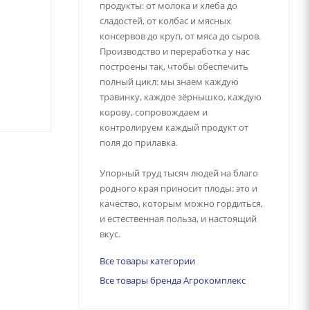
продукты: от молока и хлеба до
Арт.: 179250
Арт.: 158718
сладостей, от колбас и мясных
консервов до круп, от мяса до сыров.
Производство и переработка у нас
построены так, чтобы обеспечить
полный цикл: мы знаем каждую
67.99
₽
/шт
79.99
₽
/шт
травинку, каждое зёрнышко, каждую
корову, сопровождаем и
контролируем каждый продукт от
поля до прилавка.
Упорный труд тысяч людей на благо
родного края приносит плоды: это и
качество, которым можно гордиться,
и естественная польза, и настоящий
вкус.
Все товары категории
Все товары бренда Агрокомплекс