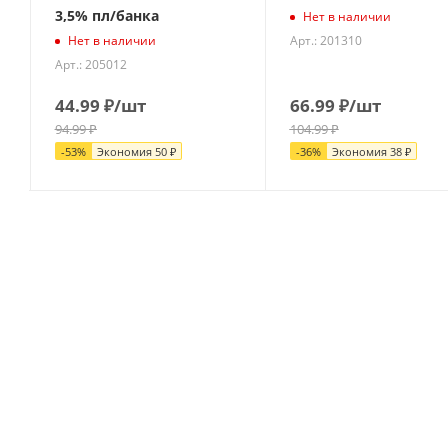
3,5% пл/банка
Нет в наличии
Арт.: 201310
Нет в наличии
Арт.: 205012
44.99
₽
/шт
66.99
₽
/шт
94.99
₽
104.99
₽
-
53
%
Экономия
50
₽
-
36
%
Экономия
38
₽